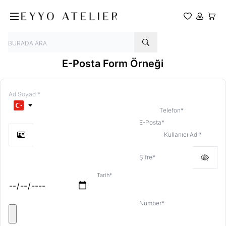
Favoriler
Hesabım
Sepet
E-Posta Form Örneği
Telefon
*
E-Posta
*
Kullanıcı Adı
*
Şifre
*
Tarih
*
Number
*