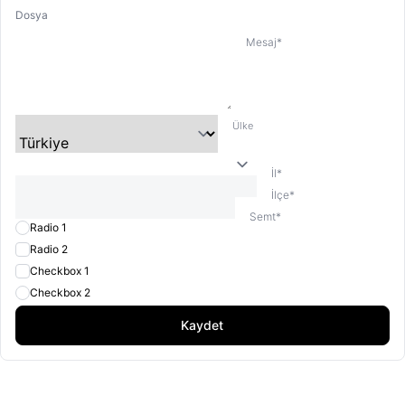
Dosya
Mesaj
*
Ülke
İl
*
İlçe
*
Semt
*
Radio 1
Radio 2
Checkbox 1
Checkbox 2
Kaydet