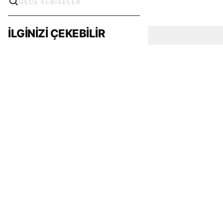
İLGİNİZİ ÇEKEBİLİR
T
-Soft
|
Premium