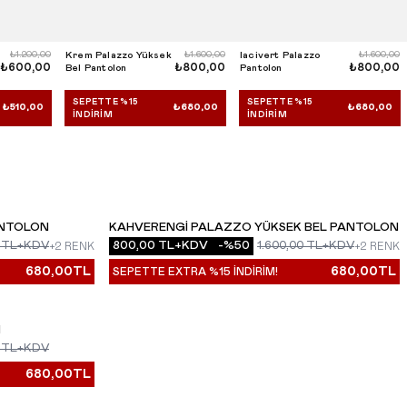
₺1.200,00
Krem Palazzo Yüksek
₺1.600,00
lacivert Palazzo
₺1.600,00
₺600,00
₺800,00
₺800,00
Bel Pantolon
Pantolon
SEPETTE %15
SEPETTE %15
₺510,00
₺680,00
₺680,00
İNDIRIM
İNDIRIM
ANTOLON
KAHVERENGI PALAZZO YÜKSEK BEL PANTOLON
YENI
TL+KDV
800,00
TL+KDV
-%
50
1.600,00
TL+KDV
+2 RENK
+2 RENK
680,00
TL
680,00
TL
SEPETTE EXTRA %15 İNDİRİM!
N
TL+KDV
680,00
TL