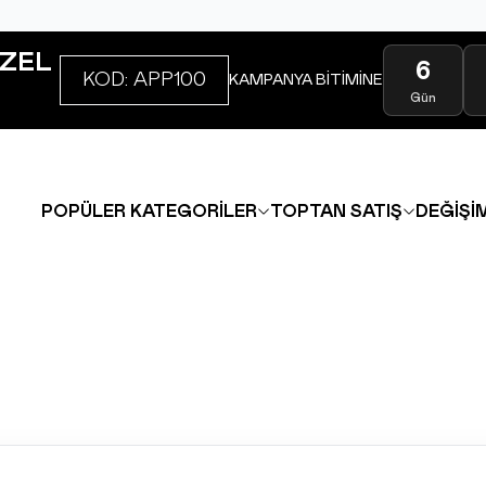
ZEL
6
KOD: APP100
KAMPANYA BİTİMİNE
Gün
POPÜLER KATEGORİLER
TOPTAN SATIŞ
DEĞİŞİM
INSTAGRAM
|
FACEBOOK
|
WHATSAPP
|
TIKTOK