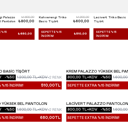
i Palazzo
₺1.600,00
Kahverengi Triko
₺1.200,00
Lacivert Triko Basic
₺800,00
₺600,00
l Pantolon
Basic Tişört
Tişört
 %15
SEPETTE %15
SEPETTE %15
₺680,00
₺510,00
İNDIRIM
İNDIRIM
O BASIC TIŞÖRT
KREM PALAZZO YÜKSEK BEL P
YENI
V
-%
50
1.200,00
TL+KDV
800,00
TL+KDV
-%
50
1.600,00
+2 RENK
510,00
TL
%15 İNDİRİM!
SEPETTE EXTRA %15 İNDİRİM!
O YÜKSEK BEL PANTOLON
LACIVERT PALAZZO PANTOLO
YENI
V
-%
50
1.600,00
TL+KDV
800,00
TL+KDV
-%
50
1.600,00
+2 RENK
680,00
TL
%15 İNDİRİM!
SEPETTE EXTRA %15 İNDİRİM!