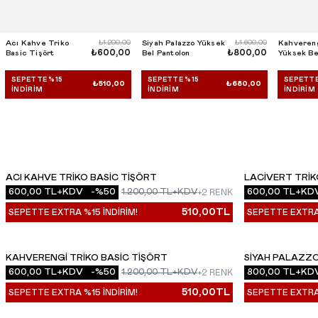
Acı Kahve Triko
₺1.200,00
Siyah Palazzo Yüksek
₺1.600,00
Kahvereng
₺600,00
₺800,00
Basic Tişört
Bel Pantolon
Yüksek Be
SEPETTE %15
SEPETTE %15
SEPETTE
₺510,00
₺680,00
İNDIRIM
İNDIRIM
İNDIRIM
ACI KAHVE TRIKO BASIC TIŞÖRT
LACIVERT TRIK
YENI
YENI
600,00
TL+KDV
-%
50
1.200,00
TL+KDV
600,00
TL+KD
+2 RENK
510,00
TL
SEPETTE EXTRA %15 İNDİRİM!
SEPETTE EXTRA 
KAHVERENGI TRIKO BASIC TIŞÖRT
SIYAH PALAZZ
YENI
YENI
600,00
TL+KDV
-%
50
1.200,00
TL+KDV
800,00
TL+KD
+2 RENK
510,00
TL
SEPETTE EXTRA %15 İNDİRİM!
SEPETTE EXTRA 