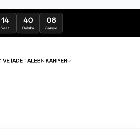
14
40
08
Saat
Dakika
Saniye
 VE İADE TALEBİ
KARIYER