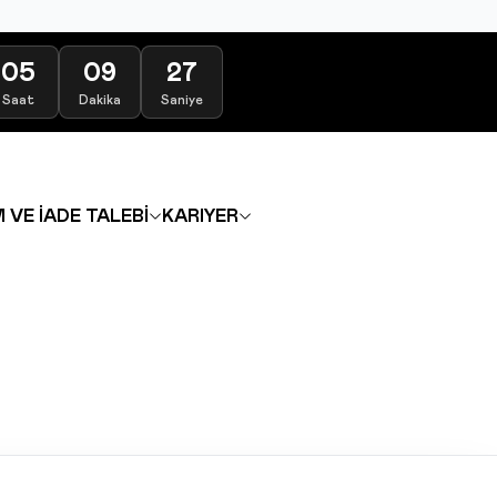
05
09
26
Saat
Dakika
Saniye
 VE İADE TALEBİ
KARIYER