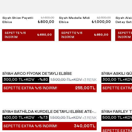
Siyah Shion Payetli
₺1.600,00
Siyah Madella Midi
₺2.500,00
Siyah Alai
₺800,00
₺1.000,00
Elbise
Elbise
Detay Sat
SEPETTE %15
SEPETTE %15
SEPETTE
₺680,00
₺850,00
İNDIRIM
İNDIRIM
İNDIRIM
SIYAH ARCO FIYONK DETAYLI ELBISE
SIYAH ASKILI G
YENI
YENI
300,00
TL+KDV
-%
80
1.500,00
TL+KDV
300,00
TL+KD
+3 RENK
255,00
TL
SEPETTE EXTRA %15 İNDİRİM!
SEPETTE EXTRA 
SIYAH BATHILDA KURDELE DETAYLI ELBISE ATE-
SIYAH FARLEY 
YENI
YENI
400,00
TL+KDV
-%
73
1.500,00
TL+KDV
500,00
TL+KD
2075
+3 RENK
340,00
TL
SEPETTE EXTRA %15 İNDİRİM!
SEPETTE EXTRA 