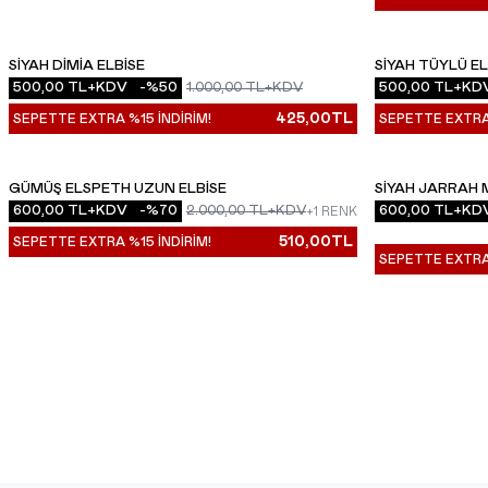
SIYAH DIMIA ELBISE
SIYAH TÜYLÜ EL
YENI
YENI
500,00
TL+KDV
-%
50
1.000,00
TL+KDV
500,00
TL+KD
425,00
TL
SEPETTE EXTRA %15 İNDİRİM!
SEPETTE EXTRA 
GÜMÜŞ ELSPETH UZUN ELBISE
SIYAH JARRAH 
YENI
YENI
600,00
TL+KDV
-%
70
2.000,00
TL+KDV
600,00
TL+KD
+1 RENK
510,00
TL
SEPETTE EXTRA %15 İNDİRİM!
SEPETTE EXTRA 