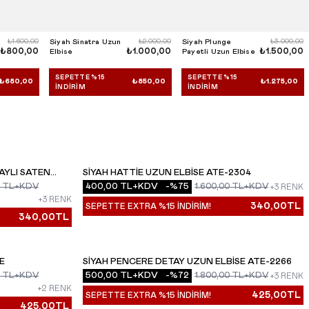
₺1.600,00
Siyah Sinatra Uzun
₺2.000,00
Siyah Plunge
₺3.000,00
₺800,00
₺1.000,00
₺1.500,00
Elbise
Payetli Uzun Elbise
SEPETTE %15
SEPETTE %15
₺680,00
₺850,00
₺1.275,00
İNDIRIM
İNDIRIM
AYLI SATEN
SIYAH HATTIE UZUN ELBISE ATE-2304
YENI
TL+KDV
400,00
TL+KDV
-%
75
1.600,00
TL+KDV
+3 RENK
+3 RENK
340,00
TL
SEPETTE EXTRA %15 İNDİRİM!
340,00
TL
SE
SIYAH PENCERE DETAY UZUN ELBISE ATE-2266
YENI
TL+KDV
500,00
TL+KDV
-%
72
1.800,00
TL+KDV
+3 RENK
+2 RENK
425,00
TL
SEPETTE EXTRA %15 İNDİRİM!
425,00
TL