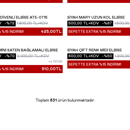
DIVENLI ELBISE ATE-0715
SIYAH MARY UZUN KOL ELBISE
YENI
V
-%
72
1.800,00
TL+KDV
500,00
TL+KDV
-%
67
1.500,00
425,00
TL
%15 İNDİRİM!
SEPETTE EXTRA %15 İNDİRİM!
MINI SATEN BAĞLAMALI ELBISE
SIYAH ÇIFT RENK MIDI ELBISE
YENI
V
-%
70
2.000,00
TL+KDV
600,00
TL+KDV
-%
50
1.200,00
+4 RENK
SEPETTE EXTRA %15 İNDİRİM!
510,00
TL
%15 İNDİRİM!
Toplam
831
ürün bulunmaktadır.