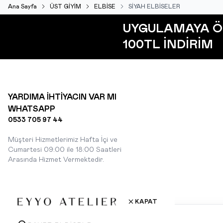
Ana Sayfa
ÜST GİYİM
ELBİSE
SİYAH ELBİSELER
UYGULAMAYA Ö
100TL İNDİRİM
YARDIMA İHTİYACIN VAR MI
WHATSAPP
0533 705 97 44
Müşteri Hizmetlerimiz Hafta İçi ve
Cumartesi 09:00 ile 18:00 Saatleri
Arasında Hizmet Vermektedir.
KAPAT
Çerez Kullanımı