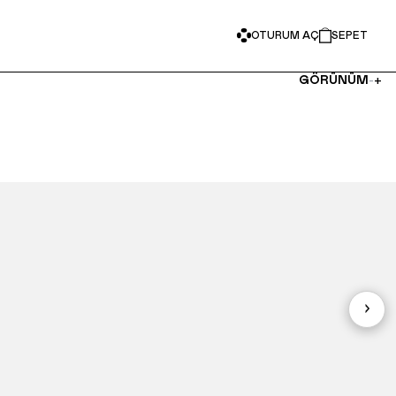
OTURUM AÇ
SEPET
-
+
GÖRÜNÜM
›