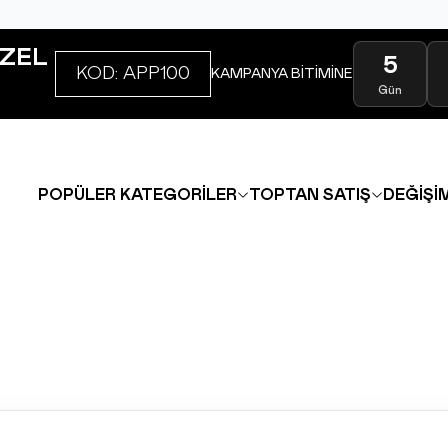
ZEL
5
KOD: APP100
KAMPANYA BİTİMİNE
Gün
POPÜLER KATEGORİLER
TOPTAN SATIŞ
DEĞİŞİM
INSTAGRAM
|
FACEBOOK
|
WHATSAPP
|
TIKTOK