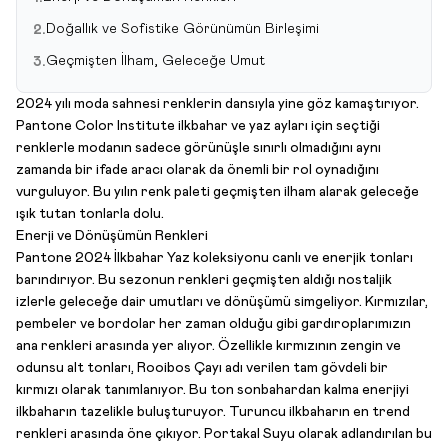
Doğallık ve Sofistike Görünümün Birleşimi
2.
Geçmişten İlham, Geleceğe Umut
3.
2024 yılı moda sahnesi renklerin dansıyla yine göz kamaştırıyor.
Pantone Color Institute ilkbahar ve yaz ayları için seçtiği
renklerle modanın sadece görünüşle sınırlı olmadığını aynı
zamanda bir ifade aracı olarak da önemli bir rol oynadığını
vurguluyor. Bu yılın renk paleti geçmişten ilham alarak geleceğe
ışık tutan tonlarla dolu.
Enerji ve Dönüşümün Renkleri
Pantone 2024 İlkbahar Yaz koleksiyonu canlı ve enerjik tonları
barındırıyor. Bu sezonun renkleri geçmişten aldığı nostaljik
izlerle geleceğe dair umutları ve dönüşümü simgeliyor. Kırmızılar,
pembeler ve bordolar her zaman olduğu gibi gardıroplarımızın
ana renkleri arasında yer alıyor. Özellikle kırmızının zengin ve
odunsu alt tonları, Rooibos Çayı adı verilen tam gövdeli bir
kırmızı olarak tanımlanıyor. Bu ton sonbahardan kalma enerjiyi
ilkbaharın tazelikle buluşturuyor. Turuncu ilkbaharın en trend
renkleri arasında öne çıkıyor. Portakal Suyu olarak adlandırılan bu