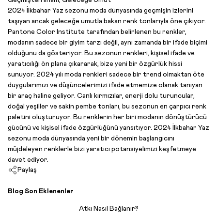
Geçmişten İlham, Geleceğe Umut
2024 İlkbahar Yaz sezonu moda dünyasında geçmişin izlerini
taşıyan ancak geleceğe umutla bakan renk tonlarıyla öne çıkıyor.
Pantone Color Institute tarafından belirlenen bu renkler,
modanın sadece bir giyim tarzı değil, aynı zamanda bir ifade biçimi
olduğunu da gösteriyor. Bu sezonun renkleri, kişisel ifade ve
yaratıcılığı ön plana çıkararak, bize yeni bir özgürlük hissi
sunuyor. 2024 yılı moda renkleri sadece bir trend olmaktan öte
duygularımızı ve düşüncelerimizi ifade etmemize olanak tanıyan
bir araç haline geliyor. Canlı kırmızılar, enerji dolu turuncular,
doğal yeşiller ve sakin pembe tonları, bu sezonun en çarpıcı renk
paletini oluşturuyor. Bu renklerin her biri modanın dönüştürücü
gücünü ve kişisel ifade özgürlüğünü yansıtıyor. 2024 İlkbahar Yaz
sezonu moda dünyasında yeni bir dönemin başlangıcını
müjdeleyen renklerle bizi yaratıcı potansiyelimizi keşfetmeye
davet ediyor.
Paylaş
Blog Son Eklenenler
Atkı Nasıl Bağlanır?