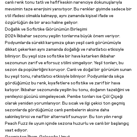
canlı renk tonu tatlı ve hafif keskin narenciye dokunuşlarıyla
mevsimin taze enerjisini yansıtıyor. Bu renkler giyimde sadece bir
stil ifadesi olmakla kalmayıp, aynı zamanda kişisel ifade ve
özgürlüğün de bir aracı haline geliyor.
Doğallık ve Sofistike Görünümün Birleşimi
2024 İlkbahar sezonu yeşilin tonlarına büyük önem veriyor.
Podyumlarda sürekli karşımıza çıkan yeşil canlı görünümüyle
dikkat çekerken aynı zamanda doğallığı ve rahatlatıcı etkisiyle
biliniyor. Bu yeşil size sofistike bir hava katarken ilkbahar
sezonunun zarif ve eforsuz stilini simgeliyor. Yeşil tonları, bu
sezon da popülerliğini koruyor. Canlı ve doğal bir görünüm sunan
bu yeşil tonu, rahatlatıcı etkisiyle biliniyor. Podyumlarda sıkça
gördüğümüz bu renk, kıyafetlere sofistike ve zarif bir hava
katıyor. İlkbahar sezonunda yeşilin bu tonu, doğanın tazeliğini ve
yenileyici gücünü simgeleyecek. Pembe tonları ise Çöl Çiçeği
olarak yeniden yorumlanıyor. Bu sıcak ve ilgi çekici ton geçmiş
sezonlarda gördüğümüz canlı pembelerin aksine daha
sakinleştirici ve naif bir alternatif sunuyor. Bu ton yılın rengi
Peach Fuzz ile uyum içinde sezona huzurlu ve canlı bir başlangıç
vaat ediyor.