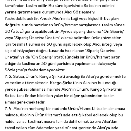
tarafından teslim edilir. Bu süre içerisinde Satıcı’nın edimini
yerine getirmemesi durumunda Alıcı Sözleşme’yi
feshedebilecektir. Ancak Alıcı’nın isteği veya kişisel ihtiyaçları
doğrultusunda hazırlanan ürün/hizmet satışlarında teslim süresi
30 (otuz) günü aşabilecektir. Ayrıca sipariş durumu “Ön Sipariş”
veya “Sipariş Üzerine Üretim” olarak belirtilen ürün/hizmetler
için teslimat süresi de 30 günü aşabilecek olup Alıcı, isteği veya
kişisel ihtiyaçları doğrultusunda hazırlanan “Sipariş Üzerine
Üretim” ya da “Ön Sipariş” statüsündeki bir ürün/hizmet satın
aldığında teslimatın 30 gün içerisinde yapılmaması dolayısıyla
Sözleşme’yi feshedemeyecektir.
7.3.
Satıcı, Ürün’ü Kargo Şirketi aracılığı ile Alıcı’ya göndermekte
ve teslim ettirmektedir. Kargo Şirketi’nin Alıcı’nın bulunduğu
yerde şubesi olmaması halinde Alıcı’nın Ürün’ü Kargo Şirketi’nin
Satıcı tarafından bildirilen yakın bir diğer şubesinden teslim
alması gerekmektedir.
7.4.
Alıcı’nın herhangi bir nedenle Ürün/Hizmet’i teslim almaması
halinde, Alıcı’nın Ürün/Hizmet’i iade ettiği kabul edilecek olup bu
halde, varsa teslimat masrafları da dahil olmak üzere Alıcı’dan
tahsil edilen tüm ödemeler yasal süresi içerisinde Alıcı’ya iade