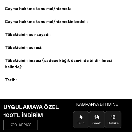
:
Cayma hakkına konu mal/hizmet:
:
Cayma hakkına konu mal/hizmetin bedeli:
:
Tüketicinin adı-soyadı:
:
Tüketicinin adresi:
:
Tüketicinin imzası (sadece kâğıt üzerinde bildirilmesi
halinde):
:
Tarih:
:
KAMPANYA BİTİMİNE
UYGULAMAYA ÖZEL
100TL İNDİRİM
4
14
19
Gün
Saat
Dakika
KOD: APP100