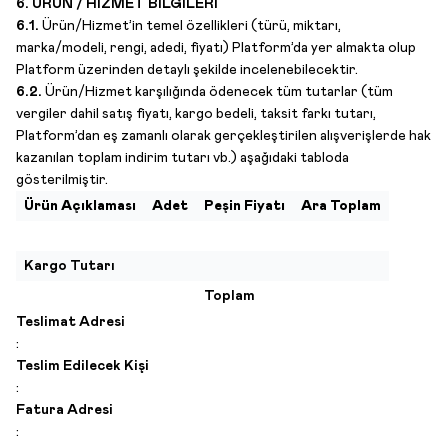
6. ÜRÜN / HİZMET BİLGİLERİ
6.1.
Ürün/Hizmet’in temel özellikleri (türü, miktarı,
marka/modeli, rengi, adedi, fiyatı) Platform’da yer almakta olup
Platform üzerinden detaylı şekilde incelenebilecektir.
6.2.
Ürün/Hizmet karşılığında ödenecek tüm tutarlar (tüm
vergiler dahil satış fiyatı, kargo bedeli, taksit farkı tutarı,
Platform’dan eş zamanlı olarak gerçekleştirilen alışverişlerde hak
kazanılan toplam indirim tutarı vb.) aşağıdaki tabloda
gösterilmiştir.
Ürün Açıklaması
Adet
Peşin Fiyatı
Ara Toplam
Kargo Tutarı
Toplam
Teslimat Adresi
:
Teslim Edilecek Kişi
:
Fatura Adresi
: