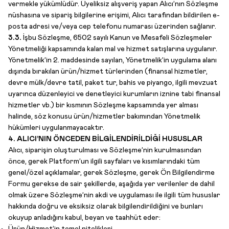
vermekle yükümlüdür. Üyeliksiz alışveriş yapan Alıcı’nın Sözleşme
nüshasına ve sipariş bilgilerine erişimi, Alıcı tarafından bildirilen e-
posta adresi ve/veya cep telefonu numarası üzerinden sağlanır.
3.3.
İşbu Sözleşme, 6502 sayılı Kanun ve Mesafeli Sözleşmeler
Yönetmeliği kapsamında kalan mal ve hizmet satışlarına uygulanır.
Yönetmelik’in 2. maddesinde sayılan, Yönetmelik’in uygulama alanı
dışında bırakılan ürün/hizmet türlerinden (finansal hizmetler,
devre mülk/devre tatil, paket tur, bahis ve piyango, ilgili mevzuat
uyarınca düzenleyici ve denetleyici kurumların iznine tabi finansal
hizmetler vb.) bir kısmının Sözleşme kapsamında yer alması
halinde, söz konusu ürün/hizmetler bakımından Yönetmelik
hükümleri uygulanmayacaktır.
4. ALICI’NIN ÖNCEDEN BİLGİLENDİRİLDİĞİ HUSUSLAR
Alıcı, siparişin oluşturulması ve Sözleşme’nin kurulmasından
önce, gerek Platform’un ilgili sayfaları ve kısımlarındaki tüm
genel/özel açıklamalar, gerek Sözleşme, gerek Ön Bilgilendirme
Formu gerekse de sair şekillerde, aşağıda yer verilenler de dahil
olmak üzere Sözleşme’nin akdi ve uygulaması ile ilgili tüm hususlar
hakkında doğru ve eksiksiz olarak bilgilendirildiğini ve bunları
okuyup anladığını kabul, beyan ve taahhüt eder: