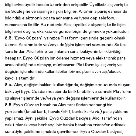
bilgilerine üyelik hesabı üzerinden erişebilir. Üyeliksiz alışverişte
ise Sözleşme ve siparişe ilişkin bilgiler, Alıcı’nın sipariş esnasında
bildirdiği elektronik posta adresine ve/veya cep telefonu
numarasına iletilir. Bu nedenle Alıcı, üyeliksiz alışverişte iletişim
bilgilerini doğru, eksiksiz ve güncel biçimde girmekle yükümlüdür.
8.3.
“Eyyo Cüzdan”; yalnızca Platform içerisinde geçerli olmak
üzere, Alıcı’nın iade ve/veya değişim işlemleri sonucunda Satıcı
tarafından Alıcı lehine tanımlanan sanal bakiyenin biriktirildiği
hesaptır. Eyyo Cüzdan bir ödeme hizmeti veya elektronik para
aracı niteliğinde olmayıp, münhasıran Platform içi alışveriş ve
değişim işlemlerinde kullanılabilen bir müşteri avantajı/alacak
kaydı sistemidir.
8.4.
Alıcı, değişim hakkını kullandığında, değişim sonucunda oluşan
bakiyeyi Eyyo Cüzdan hesabında biriktirebilir ve sonraki Platform
içi alışverişlerinde ve/veya yeni değişim işlemlerinde kullanabilir.
8.5.
Eyyo Cüzdan hesabına Alıcı tarafından herhangi bir
yöntemle (kredi kartı, havale/EFT, banka kartı vb.) para yükleme
yapılamaz. Aynı şekilde, Eyyo Cüzdan bakiyesi Alıcı tarafından
nakit olarak veya herhangi bir banka hesabına transfer edilmek
suretiyle çekilemez; nakde çevrilemez. Eyyo Cüzdan bakiyesi,