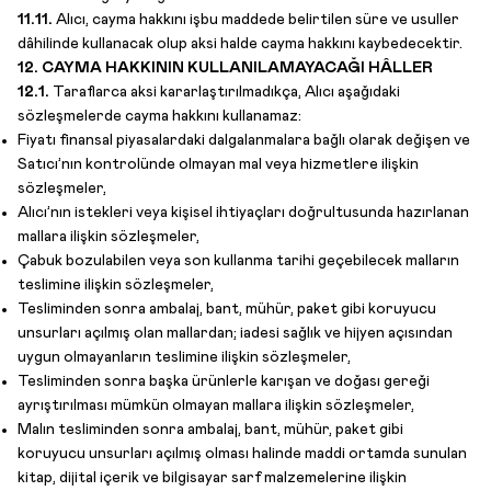
11.11.
Alıcı, cayma hakkını işbu maddede belirtilen süre ve usuller
dâhilinde kullanacak olup aksi halde cayma hakkını kaybedecektir.
12. CAYMA HAKKININ KULLANILAMAYACAĞI HÂLLER
12.1.
Taraflarca aksi kararlaştırılmadıkça, Alıcı aşağıdaki
sözleşmelerde cayma hakkını kullanamaz:
Fiyatı finansal piyasalardaki dalgalanmalara bağlı olarak değişen ve
Satıcı’nın kontrolünde olmayan mal veya hizmetlere ilişkin
sözleşmeler,
Alıcı’nın istekleri veya kişisel ihtiyaçları doğrultusunda hazırlanan
mallara ilişkin sözleşmeler,
Çabuk bozulabilen veya son kullanma tarihi geçebilecek malların
teslimine ilişkin sözleşmeler,
Tesliminden sonra ambalaj, bant, mühür, paket gibi koruyucu
unsurları açılmış olan mallardan; iadesi sağlık ve hijyen açısından
uygun olmayanların teslimine ilişkin sözleşmeler,
Tesliminden sonra başka ürünlerle karışan ve doğası gereği
ayrıştırılması mümkün olmayan mallara ilişkin sözleşmeler,
Malın tesliminden sonra ambalaj, bant, mühür, paket gibi
koruyucu unsurları açılmış olması halinde maddi ortamda sunulan
kitap, dijital içerik ve bilgisayar sarf malzemelerine ilişkin