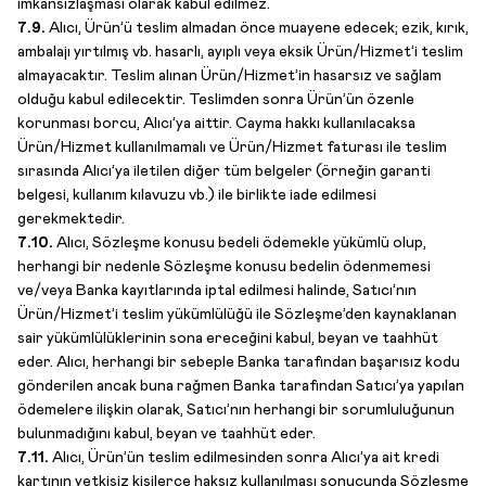
imkânsızlaşması olarak kabul edilmez.
7.9.
Alıcı, Ürün’ü teslim almadan önce muayene edecek; ezik, kırık,
ambalajı yırtılmış vb. hasarlı, ayıplı veya eksik Ürün/Hizmet’i teslim
almayacaktır. Teslim alınan Ürün/Hizmet’in hasarsız ve sağlam
olduğu kabul edilecektir. Teslimden sonra Ürün’ün özenle
korunması borcu, Alıcı’ya aittir. Cayma hakkı kullanılacaksa
Ürün/Hizmet kullanılmamalı ve Ürün/Hizmet faturası ile teslim
sırasında Alıcı’ya iletilen diğer tüm belgeler (örneğin garanti
belgesi, kullanım kılavuzu vb.) ile birlikte iade edilmesi
gerekmektedir.
7.10.
Alıcı, Sözleşme konusu bedeli ödemekle yükümlü olup,
herhangi bir nedenle Sözleşme konusu bedelin ödenmemesi
ve/veya Banka kayıtlarında iptal edilmesi halinde, Satıcı’nın
Ürün/Hizmet’i teslim yükümlülüğü ile Sözleşme’den kaynaklanan
sair yükümlülüklerinin sona ereceğini kabul, beyan ve taahhüt
eder. Alıcı, herhangi bir sebeple Banka tarafından başarısız kodu
gönderilen ancak buna rağmen Banka tarafından Satıcı’ya yapılan
ödemelere ilişkin olarak, Satıcı’nın herhangi bir sorumluluğunun
bulunmadığını kabul, beyan ve taahhüt eder.
7.11.
Alıcı, Ürün’ün teslim edilmesinden sonra Alıcı’ya ait kredi
kartının yetkisiz kişilerce haksız kullanılması sonucunda Sözleşme