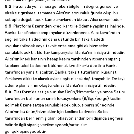
zamanlarda gerçekleştirebilecektir.
9.2.
Faturada yer alması gereken bilgilerin doğru, güncel ve
eksiksiz girilmesi tamamen Alıcı’nın sorumluluğunda olup, bu
sebeple doğabilecek tüm zararlardan bizzat Alıcı sorumludur.
9.3.
Platform üzerinden kredi kartı ile ödeme yapılması halinde,
Banka tarafından kampanyalar düzenlenerek Alıcı tarafından
seçilen taksit adedinin daha üstünde bir taksit adedi
uygulanabilecek veya taksit erteleme gibi ek hizmetler
sunulabilecektir. Bu tür kampanyalar Banka’nın inisiyatifindedir.
Alıcı’nın kredi kartının hesap kesim tarihinden itibaren sipariş
toplamı taksit adedine bölünerek kredi kartı özetine Banka
tarafından yansıtılacaktır. Banka, taksit tutarlarını küsurat
farklarını dikkate alarak aylara eşit olarak dağıtmayabilir. Detaylı
ödeme planlarının oluşturulması Banka’nın inisiyatifindedir.
9.4.
Platform’da satışa sunulan Ürün/Hizmetler yalnızca Satıcı
tarafından belirlenen sınırlı lokasyonlara (il/ilçe/bölge) teslim
edilmek üzere satışa sunulabilecek olup, sipariş sürecinde
Alıcı’nın bu ürün/hizmetler için teslimat adresini Satıcı
tarafından belirlenmiş olan lokasyonlardan biri dışında seçmesi
halinde ilgili sipariş verilemeyecek/satın alım
gerçekleşmeyecektir.