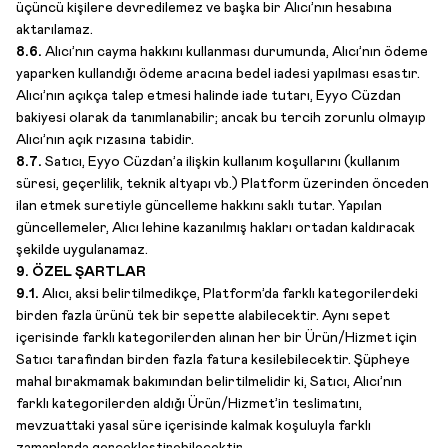
üçüncü kişilere devredilemez ve başka bir Alıcı’nın hesabına
aktarılamaz.
8.6.
Alıcı’nın cayma hakkını kullanması durumunda, Alıcı’nın ödeme
yaparken kullandığı ödeme aracına bedel iadesi yapılması esastır.
Alıcı’nın açıkça talep etmesi halinde iade tutarı, Eyyo Cüzdan
bakiyesi olarak da tanımlanabilir; ancak bu tercih zorunlu olmayıp
Alıcı’nın açık rızasına tabidir.
8.7.
Satıcı, Eyyo Cüzdan’a ilişkin kullanım koşullarını (kullanım
süresi, geçerlilik, teknik altyapı vb.) Platform üzerinden önceden
ilan etmek suretiyle güncelleme hakkını saklı tutar. Yapılan
güncellemeler, Alıcı lehine kazanılmış hakları ortadan kaldıracak
şekilde uygulanamaz.
9. ÖZEL ŞARTLAR
9.1.
Alıcı, aksi belirtilmedikçe, Platform’da farklı kategorilerdeki
birden fazla ürünü tek bir sepette alabilecektir. Aynı sepet
içerisinde farklı kategorilerden alınan her bir Ürün/Hizmet için
Satıcı tarafından birden fazla fatura kesilebilecektir. Şüpheye
mahal bırakmamak bakımından belirtilmelidir ki, Satıcı, Alıcı’nın
farklı kategorilerden aldığı Ürün/Hizmet’in teslimatını,
mevzuattaki yasal süre içerisinde kalmak koşuluyla farklı