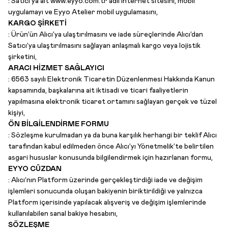
:
Satıcı’ya ait www.eyyo.com.tr adlı internet sitesini, mobil
uygulamayı ve Eyyo Atelier mobil uygulamasını,
KARGO ŞİRKETİ
:
Ürün’ün Alıcı’ya ulaştırılmasını ve iade süreçlerinde Alıcı’dan
Satıcı’ya ulaştırılmasını sağlayan anlaşmalı kargo veya lojistik
şirketini,
ARACI HİZMET SAĞLAYICI
:
6563 sayılı Elektronik Ticaretin Düzenlenmesi Hakkında Kanun
kapsamında, başkalarına ait iktisadi ve ticari faaliyetlerin
yapılmasına elektronik ticaret ortamını sağlayan gerçek ve tüzel
kişiyi,
ÖN BİLGİLENDİRME FORMU
:
Sözleşme kurulmadan ya da buna karşılık herhangi bir teklif Alıcı
tarafından kabul edilmeden önce Alıcı’yı Yönetmelik’te belirtilen
asgari hususlar konusunda bilgilendirmek için hazırlanan formu,
EYYO CÜZDAN
:
Alıcı’nın Platform üzerinde gerçekleştirdiği iade ve değişim
işlemleri sonucunda oluşan bakiyenin biriktirildiği ve yalnızca
Platform içerisinde yapılacak alışveriş ve değişim işlemlerinde
kullanılabilen sanal bakiye hesabını,
SÖZLEŞME