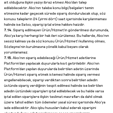
ait olduğuna ilişkin yazıyı ibraz etmesi Alıcı’dan talep
edilebilecektir. Alıcı’nın talebe konu bilgi/belgeleri temin
etmesine kadar geçecek sürede sipariş dondurulacak olup, söz
konusu taleplerin 24 (yirmi dört) saat içerisinde karşılanmaması
halinde ise Satıcı, siparişi iptal etme hakkını haizdir.
7.14.
Sipariş edilmeyen Ürün/Hizmet’in gönderilmesi durumunda,
Alıcı’ya karşı herhangi bir hak ileri sürülemez. Bu hallerde, Alıcı’nın
sessiz kalması ya da söz konusu Ürün/Hizmet’i kullanmış olması,
Sözleşme’nin kurulmasına yönelik kabul beyanı olarak
yorumlanamaz.
7.15.
Alıcı’nın sipariş edebileceği Ürün/Hizmet adetlerine
Platform’dan yapılacak duyurularla kısıt getirilebilir. Alıcı’nın
Platform’dan yapılan duyurularda belirtilen adetin üzerinde
Ürün/Hizmet sipariş etmek istemesi halinde sipariş vermesi
engellenebilecek, siparişi verdikten sonra belirtilen adedin
üstünde sipariş verdiğinin tespit edilmesi halinde ise belirtilen
adedin üstündeki siparişleri iptal edilebilecek ve bu halde varsa
iptal edilen siparişlere ilişkin teslimat masrafları da dahil olmak
üzere tahsil edilen tüm ödemeler yasal süresi içerisinde Alıcı’ya
iade edilecektir. Alıcı işbu hususları kabul ederek siparişini