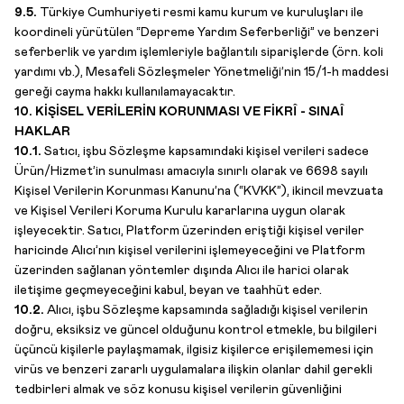
9.5.
Türkiye Cumhuriyeti resmi kamu kurum ve kuruluşları ile
koordineli yürütülen “Depreme Yardım Seferberliği” ve benzeri
seferberlik ve yardım işlemleriyle bağlantılı siparişlerde (örn. koli
yardımı vb.), Mesafeli Sözleşmeler Yönetmeliği’nin 15/1-h maddesi
gereği cayma hakkı kullanılamayacaktır.
10. KİŞİSEL VERİLERİN KORUNMASI VE FİKRÎ - SINAÎ
HAKLAR
10.1.
Satıcı, işbu Sözleşme kapsamındaki kişisel verileri sadece
Ürün/Hizmet’in sunulması amacıyla sınırlı olarak ve 6698 sayılı
Kişisel Verilerin Korunması Kanunu’na (“KVKK”), ikincil mevzuata
ve Kişisel Verileri Koruma Kurulu kararlarına uygun olarak
işleyecektir. Satıcı, Platform üzerinden eriştiği kişisel veriler
haricinde Alıcı’nın kişisel verilerini işlemeyeceğini ve Platform
üzerinden sağlanan yöntemler dışında Alıcı ile harici olarak
iletişime geçmeyeceğini kabul, beyan ve taahhüt eder.
10.2.
Alıcı, işbu Sözleşme kapsamında sağladığı kişisel verilerin
doğru, eksiksiz ve güncel olduğunu kontrol etmekle, bu bilgileri
üçüncü kişilerle paylaşmamak, ilgisiz kişilerce erişilememesi için
virüs ve benzeri zararlı uygulamalara ilişkin olanlar dahil gerekli
tedbirleri almak ve söz konusu kişisel verilerin güvenliğini