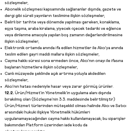
sözleşmeler,
Abonelik sözleşmesi kapsamında sağlananlar dışında, gazete ve
dergi gibi süreli yayınların teslimine ilişkin sözleşmeler,
Belirli bir tarihte veya dönemde yapılması gereken, konaklama,
eşya taşıma, araba kiralama, yiyecek-içecek tedariki ve eğlence
veya dinlenme amacıyla yapılan boş zamanın değerlendirilmesine
ilişkin sözleşmeler,
Elektronik ortamda anında ifa edilen hizmetler ile Alıcı’ya anında
teslim edilen gayri maddi mallara ilişkin sözleşmeler,
Cayma hakkı süresi sona ermeden önce, Alıcı’nın onayı ile ifasına
başlanan hizmetlere ilişkin sözleşmeler,
Canlı müzayede şeklinde açık artırma yoluyla akdedilen
sözleşmeler,
Alıcı’nın hatası nedeniyle hasar veya zarar görmüş ürünler.
12.2.
Ürün/Hizmet’in Yönetmelik’in uygulama alanı dışında
bırakılmış olan (Sözleşme’nin 3.3. maddesinde belirtilmiştir)
Ürün/Hizmet türlerinden müteşekkil olması halinde Alıcı ve Satıcı
arasındaki hukuki ilişkiye Yönetmelik hükümleri
uygulanamayacağından cayma hakkı kullanılamayacak; bu siparişler
bakımından Platform üzerinden iade kodu da