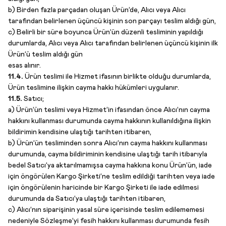
b) Birden fazla parçadan oluşan Ürün’de, Alıcı veya Alıcı
tarafından belirlenen üçüncü kişinin son parçayı teslim aldığı gün,
c) Belirli bir süre boyunca Ürün’ün düzenli tesliminin yapıldığı
durumlarda, Alıcı veya Alıcı tarafından belirlenen üçüncü kişinin ilk
Ürün’ü teslim aldığı gün
esas alınır.
11.4.
Ürün teslimi ile Hizmet ifasının birlikte olduğu durumlarda,
Ürün teslimine ilişkin cayma hakkı hükümleri uygulanır.
11.5.
Satıcı;
a) Ürün’ün teslimi veya Hizmet’in ifasından önce Alıcı’nın cayma
hakkını kullanması durumunda cayma hakkının kullanıldığına ilişkin
bildirimin kendisine ulaştığı tarihten itibaren,
b) Ürün’ün tesliminden sonra Alıcı’nın cayma hakkını kullanması
durumunda, cayma bildiriminin kendisine ulaştığı tarih itibarıyla
bedel Satıcı’ya aktarılmamışsa cayma hakkına konu Ürün’ün, iade
için öngörülen Kargo Şirketi’ne teslim edildiği tarihten veya iade
için öngörülenin haricinde bir Kargo Şirketi ile iade edilmesi
durumunda da Satıcı’ya ulaştığı tarihten itibaren,
c) Alıcı’nın siparişinin yasal süre içerisinde teslim edilememesi
nedeniyle Sözleşme’yi fesih hakkını kullanması durumunda fesih