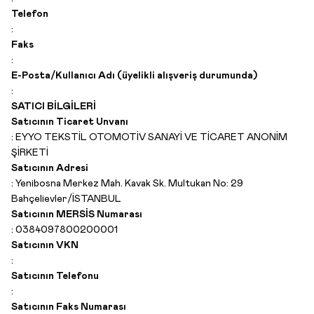
Telefon
:
Faks
:
E-Posta/Kullanıcı Adı (üyelikli alışveriş durumunda)
:
SATICI BİLGİLERİ
Satıcının Ticaret Unvanı
:
EYYO TEKSTİL OTOMOTİV SANAYİ VE TİCARET ANONİM
ŞİRKETİ
Satıcının Adresi
:
Yenibosna Merkez Mah. Kavak Sk. Multukan No: 29
Bahçelievler/İSTANBUL
Satıcının MERSİS Numarası
:
0384097800200001
Satıcının VKN
:
Satıcının Telefonu
:
Satıcının Faks Numarası