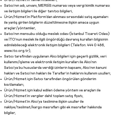
Ürün/Hizmet’in temel nitelikleri,
Satıcı’nın adı, unvanı, MERSİS numarası veya vergi kimlik numarası
ve iletişim bilgileri ile diğer tanıtıcı bilgileri,
Ürün/Hizmet’in Platform’dan alınması sırasındaki satış aşamaları
ile yanlış girilen bilgilerin düzeltilmesine ilişkin amaca uygun
araçlar/yöntemler,
Satıcı’nın mensubu olduğu meslek odası (İstanbul Ticaret Odası)
ve İTO’nun meslek ile ilgili öngördüğü davranış kuralları bilgisinin
edinilebileceği elektronik iletişim bilgileri (Telefon: 444 0 486,
www.ito.org.tr),
Satıcı tarafından uygulanan Alıcı bilgileri için geçerli gizlilik, veri
kullanımı/işleme ve elektronik iletişim kuralları ile Alıcı’nın
Satıcı’ya bu hususlarda verdiği izinlerin kapsamı, Alıcı’nın kanuni
hakları ve Satıcı’nın hakları ile Taraflar’ın haklarını kullanım usulleri,
Ürün/Hizmet için Satıcı tarafından öngörülen gönderim
kısıtlamaları,
Ürün/Hizmet için kabul edilen ödeme yöntem ve araçları ile
Ürün/Hizmet’in vergiler dahil toplam satış fiyatı,
Ürün/Hizmet’in Alıcı’ya teslimine ilişkin usuller ile
nakliye/teslimat/kargo masrafları gibi ek masraflar hakkında
bilgiler,