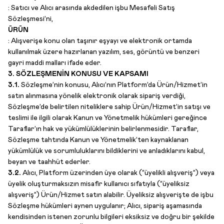
:
Satıcı ve Alıcı arasında akdedilen işbu Mesafeli Satış
Sözleşmesi’ni,
ÜRÜN
:
Alışverişe konu olan taşınır eşyayı ve elektronik ortamda
kullanılmak üzere hazırlanan yazılım, ses, görüntü ve benzeri
gayri maddi malları ifade eder.
3. SÖZLEŞMENİN KONUSU VE KAPSAMI
3.1.
Sözleşme’nin konusu, Alıcı’nın Platform’da Ürün/Hizmet’in
satın alınmasına yönelik elektronik olarak sipariş verdiği,
Sözleşme’de belirtilen niteliklere sahip Ürün/Hizmet’in satışı ve
teslimi ile ilgili olarak Kanun ve Yönetmelik hükümleri gereğince
Taraflar’ın hak ve yükümlülüklerinin belirlenmesidir. Taraflar,
Sözleşme tahtında Kanun ve Yönetmelik’ten kaynaklanan
yükümlülük ve sorumluluklarını bildiklerini ve anladıklarını kabul,
beyan ve taahhüt ederler.
3.2.
Alıcı, Platform üzerinden üye olarak (“üyelikli alışveriş”) veya
üyelik oluşturmaksızın misafir kullanıcı sıfatıyla (“üyeliksiz
alışveriş”) Ürün/Hizmet satın alabilir. Üyeliksiz alışverişte de işbu
Sözleşme hükümleri aynen uygulanır; Alıcı, sipariş aşamasında
kendisinden istenen zorunlu bilgileri eksiksiz ve doğru bir şekilde