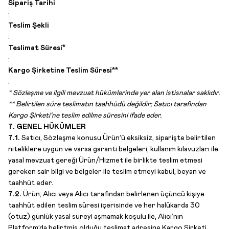
Sipariş Tarihi
:
Teslim Şekli
:
Teslimat Süresi*
:
Kargo Şirketine Teslim Süresi**
:
* Sözleşme ve ilgili mevzuat hükümlerinde yer alan istisnalar saklıdır.
** Belirtilen süre teslimatın taahhüdü değildir; Satıcı tarafından
Kargo Şirketi’ne teslim edilme süresini ifade eder.
7. GENEL HÜKÜMLER
7.1.
Satıcı, Sözleşme konusu Ürün’ü eksiksiz, siparişte belirtilen
niteliklere uygun ve varsa garanti belgeleri, kullanım kılavuzları ile
yasal mevzuat gereği Ürün/Hizmet ile birlikte teslim etmesi
gereken sair bilgi ve belgeler ile teslim etmeyi kabul, beyan ve
taahhüt eder.
7.2.
Ürün, Alıcı veya Alıcı tarafından belirlenen üçüncü kişiye
taahhüt edilen teslim süresi içerisinde ve her halükarda 30
(otuz) günlük yasal süreyi aşmamak koşulu ile, Alıcı’nın
Platform’da belirtmiş olduğu teslimat adresine Kargo Şirketi