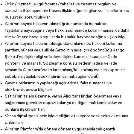
Ürün/Hizmet ile ilgili ödeme/tahsilat ve teslimat bilgileri ve
süresi ile Sözleşme’nin ifasına ilişkin diğer bilgiler ve Taraflar’ın bu
husustaki sorumlulukları,
Alıcı’nın cayma hakkının olmadığı durumlarda bu haktan
faydalanamayacağına veya hakkın süresinde kullanılmaması da dahil
olmak üzere hangi koşullarda bu hakkı kaybedeceğine ilişkin bilgi,
Alıcı’nın cayma hakkının olduğu durumlarda bu hakkını kullanma
şartları, süresi ve usulü ile Satıcı’nın iade için öngördüğü Kargo
Şirketi’ne ilişkin bilgi ve iadeye ilişkin tüm mali hususlar (iade
yöntemi ve masrafı, Sözleşme konusu bedelin iadesi ve iade
sırasında Alıcı tarafından kazanılmış/kullanılmış indirim kuponları
sebebiyle yapılabilecek indirim ve mahsuplar dahil),
Cayma bildiriminin yapılacağı açık adres, faks numarası ve
elektronik posta bilgileri,
Satıcı’nın talebi üzerine, varsa Alıcı tarafından ödenmesi veya
sağlanması gereken depozitolar ya da diğer mali teminatlar ve
bunlara ilişkin şartlar,
Varsa dijital içeriklerin işlevselliğini etkileyebilecek teknik koruma
önlemleri,
Alıcı’nın Platform’da dönem dönem uygulanabilecek çeşitli