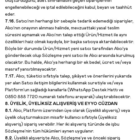
oluşturduğunu, adet sınırlamasını geçen siparişlerinin
engellenebileceği ve iptal edilebileceğini kabul, beyan ve taahhüt
eder.
7.16.
Satıcı’nın herhangi bir sebeple tedarik edemediği siparişler,
Alıcı’nın onayının alınması halinde, mevzuattaki yasal teslim
süresini aşmamak ve Alıcı’nın talep ettiği Ürün/Hizmet ile aynı
özellikleri haiz olmak kaydıyla, bir başka satıcıya aktarılabilecektir.
Böyle bir durumda Ürün/Hizmet yeni satıcı tarafından Alıcı’ya
gönderilecek olup Sözleşme yeni satıcı ile Alıcı arasında kurulmuş
olacaktır. Bu halde, Alıcı’ya herhangi bir ek bedel, ücret ve/veya
masraf yansıtılmayacaktır.
7.17.
Alıcı, tüketici sıfatıyla talep, şikâyet ve önerilerini yukarıda
yer alan Satıcı iletişim bilgilerini kullanmak suretiyle ve/veya
Platform’un sağladığı kanallarla (WhatsApp Destek Hattı ve
0850 888 7720 numaralı telefonu arayarak) ulaştırabilecektir.
8. ÜYELİK, ÜYELİKSİZ ALIŞVERİŞ VE EYYO CÜZDAN
8.1.
Alıcı, Platform üzerinden üye olarak (üyelikli alışveriş) veya
üyelik oluşturmaksızın misafir kullanıcı sıfatıyla (üyeliksiz
alışveriş) sipariş verebilir. Her iki alışveriş türünde de işbu
Sözleşme’nin tüm hükümleri aynen uygulanır.
8.2.
Üyelikli alışverişte Alıcı, Sözleşme’ye ve önceki sipariş