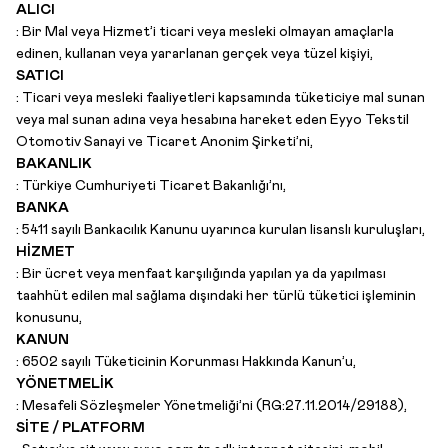
ALICI
:
Bir Mal veya Hizmet’i ticari veya mesleki olmayan amaçlarla
edinen, kullanan veya yararlanan gerçek veya tüzel kişiyi,
SATICI
:
Ticari veya mesleki faaliyetleri kapsamında tüketiciye mal sunan
veya mal sunan adına veya hesabına hareket eden Eyyo Tekstil
Otomotiv Sanayi ve Ticaret Anonim Şirketi’ni,
BAKANLIK
:
Türkiye Cumhuriyeti Ticaret Bakanlığı’nı,
BANKA
:
5411 sayılı Bankacılık Kanunu uyarınca kurulan lisanslı kuruluşları,
HİZMET
:
Bir ücret veya menfaat karşılığında yapılan ya da yapılması
taahhüt edilen mal sağlama dışındaki her türlü tüketici işleminin
konusunu,
KANUN
:
6502 sayılı Tüketicinin Korunması Hakkında Kanun’u,
YÖNETMELİK
:
Mesafeli Sözleşmeler Yönetmeliği’ni (RG:27.11.2014/29188),
SİTE / PLATFORM