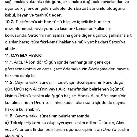
sağlamakla yükümlü olduğunu, aksi halde doğacak zararlardan ve
üçüncü kişilerden gelen taleplerden bizzat sorumlu olduğunu
kabul, beyan ve taahhüt eder.
10.3.
Platform’a ait her türlü bilgi ve içerik ile bunların
düzenlenmesi, revizyonu ve kısmen/tamamen kullanımı
konusunda; Satıcı’nın anlaşmasına göre diğer üçüncü şahıslara ait
olanlar hariç; tüm fikrî-sınaî haklar ve mülkiyet hakları Satıcı’ya
aittir.
11. CAYMA HAKKI
11.1.
Alıcı, 14 (on dört) gün içinde herhangi bir gerekçe
göstermeksizin ve cezai şart ödemeksizin Sözleşme’den cayma
hakkına sahiptir.
11.2.
Cayma hakkı süresi, Hizmet için Sözleşme’nin kurulduğu
gün; Ürün için Alıcı’nın veya Alıcı tarafından belirlenen üçüncü
kişinin Ürün’ü teslim aldığı gün başlar. Ancak Alıcı, Sözleşme’nin
kurulmasından Ürün teslimine kadar olan süre içinde de cayma
hakkını kullanabilir.
11.3.
Cayma hakkı süresinin belirlenmesinde;
a) Tek sipariş konusu olup ayrı ayrı teslim edilen Ürün’de, Alıcı
veya Alıcı tarafından belirlenen üçüncü kişinin son Ürün’ü teslim
aldığı gün,