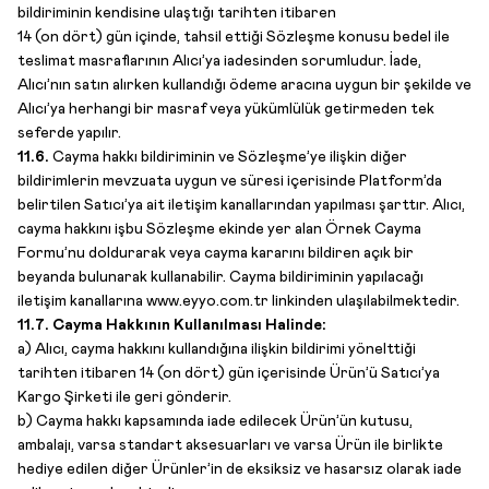
bildiriminin kendisine ulaştığı tarihten itibaren
14 (on dört) gün içinde, tahsil ettiği Sözleşme konusu bedel ile
teslimat masraflarının Alıcı’ya iadesinden sorumludur. İade,
Alıcı’nın satın alırken kullandığı ödeme aracına uygun bir şekilde ve
Alıcı’ya herhangi bir masraf veya yükümlülük getirmeden tek
seferde yapılır.
11.6.
Cayma hakkı bildiriminin ve Sözleşme’ye ilişkin diğer
bildirimlerin mevzuata uygun ve süresi içerisinde Platform’da
belirtilen Satıcı’ya ait iletişim kanallarından yapılması şarttır. Alıcı,
cayma hakkını işbu Sözleşme ekinde yer alan Örnek Cayma
Formu’nu doldurarak veya cayma kararını bildiren açık bir
beyanda bulunarak kullanabilir. Cayma bildiriminin yapılacağı
iletişim kanallarına www.eyyo.com.tr linkinden ulaşılabilmektedir.
11.7. Cayma Hakkının Kullanılması Halinde:
a) Alıcı, cayma hakkını kullandığına ilişkin bildirimi yönelttiği
tarihten itibaren 14 (on dört) gün içerisinde Ürün’ü Satıcı’ya
Kargo Şirketi ile geri gönderir.
b) Cayma hakkı kapsamında iade edilecek Ürün’ün kutusu,
ambalajı, varsa standart aksesuarları ve varsa Ürün ile birlikte
hediye edilen diğer Ürünler’in de eksiksiz ve hasarsız olarak iade