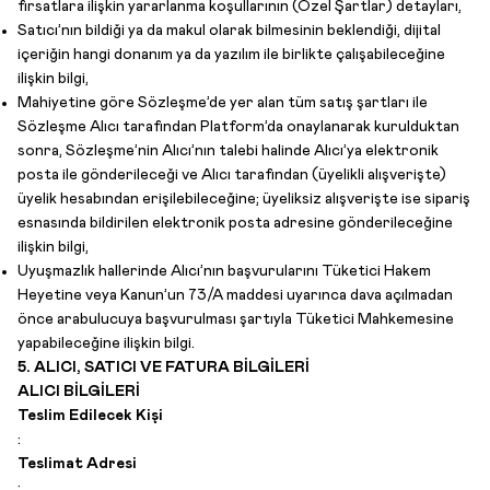
fırsatlara ilişkin yararlanma koşullarının (Özel Şartlar) detayları,
Satıcı’nın bildiği ya da makul olarak bilmesinin beklendiği, dijital
içeriğin hangi donanım ya da yazılım ile birlikte çalışabileceğine
ilişkin bilgi,
Mahiyetine göre Sözleşme’de yer alan tüm satış şartları ile
Sözleşme Alıcı tarafından Platform’da onaylanarak kurulduktan
sonra, Sözleşme’nin Alıcı’nın talebi halinde Alıcı’ya elektronik
posta ile gönderileceği ve Alıcı tarafından (üyelikli alışverişte)
üyelik hesabından erişilebileceğine; üyeliksiz alışverişte ise sipariş
esnasında bildirilen elektronik posta adresine gönderileceğine
ilişkin bilgi,
Uyuşmazlık hallerinde Alıcı’nın başvurularını Tüketici Hakem
Heyetine veya Kanun’un 73/A maddesi uyarınca dava açılmadan
önce arabulucuya başvurulması şartıyla Tüketici Mahkemesine
yapabileceğine ilişkin bilgi.
5. ALICI, SATICI VE FATURA BİLGİLERİ
ALICI BİLGİLERİ
Teslim Edilecek Kişi
:
Teslimat Adresi
: