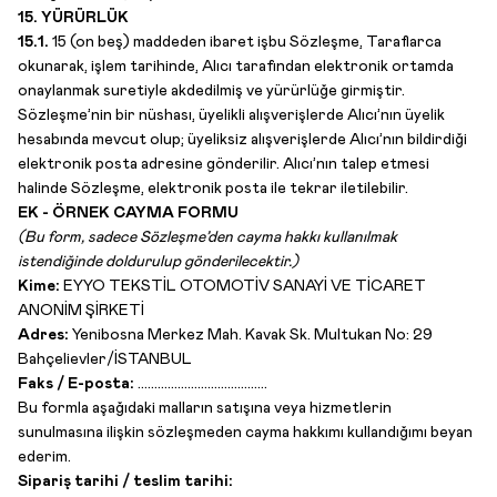
15. YÜRÜRLÜK
15.1.
15 (on beş) maddeden ibaret işbu Sözleşme, Taraflarca
okunarak, işlem tarihinde, Alıcı tarafından elektronik ortamda
onaylanmak suretiyle akdedilmiş ve yürürlüğe girmiştir.
Sözleşme’nin bir nüshası, üyelikli alışverişlerde Alıcı’nın üyelik
hesabında mevcut olup; üyeliksiz alışverişlerde Alıcı’nın bildirdiği
elektronik posta adresine gönderilir. Alıcı’nın talep etmesi
halinde Sözleşme, elektronik posta ile tekrar iletilebilir.
EK - ÖRNEK CAYMA FORMU
(Bu form, sadece
Sözleşme’den
cayma hakkı kullanılmak
istendiğinde doldurulup gönderilecektir.)
Kime:
EYYO TEKSTİL OTOMOTİV SANAYİ VE TİCARET
ANONİM ŞİRKETİ
Adres:
Yenibosna Merkez Mah. Kavak Sk. Multukan No: 29
Bahçelievler/İSTANBUL
Faks / E-posta:
…………………………………
Bu formla aşağıdaki malların satışına veya hizmetlerin
sunulmasına ilişkin sözleşmeden cayma hakkımı kullandığımı beyan
ederim.
Sipariş tarihi / teslim tarihi: