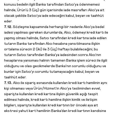
konusu bedelin ilgili Banka tarafından Satıcı’ya ödenmemesi
halinde, Ürün’ü 3 (üç) gün içerisinde iade masrafları Alıcı’ya ait
olacak şekilde Satıcı’ya iade edeceğini kabul, beyan ve taahhüt
eder.
7.12.
Sözleşme kapsamında herhangi bir nedenle Alıcı’ya bedel
iadesi yapılması gereken durumlarda, Alıcı, ödemeyi kredi kartı ile
yapmış olması halinde, Satıcı tarafından kredi kartına iade edilen
tutarın Banka tarafından Alıcı hesabına yansıtılmasına ilişkin
ortalama sürecin 2 (iki) ile 3 (üç) haftayı bulabileceğini, bu
tutarın Satıcı tarafından Banka’ya iadesinden sonra Alıcı’nın
hesaplarına yansıması halinin tamamen Banka işlem süreci ile ilgili
olduğunu ve olası gecikmelerde Banka’nın sorumlu olduğunu ve
bunlar için Satıcı’yı sorumlu tutamayacağını kabul, beyan ve
taahhüt eder.
7.13.
Alıcı ile sipariş esnasında kullanılan kredi kartı hamilinin aynı
kişi olmaması veya Ürün/Hizmet’in Alıcı’ya tesliminden evvel,
siparişte kullanılan kredi kartına ilişkin güvenlik açığı tespit
edilmesi halinde, kredi kartı hamiline ilişkin kimlik ve iletişim
bilgileri, siparişte kullanılan kredi kartının bir önceki aya ait
ekstresi yahut kart hamilinin Banka’dan kredi kartının kendisine