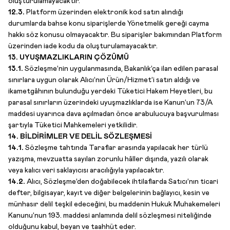
oluşturulamayacaktır.
12.3.
Platform üzerinden elektronik kod satın alındığı
durumlarda bahse konu siparişlerde Yönetmelik gereği cayma
hakkı söz konusu olmayacaktır. Bu siparişler bakımından Platform
üzerinden iade kodu da oluşturulamayacaktır.
13. UYUŞMAZLIKLARIN ÇÖZÜMÜ
13.1.
Sözleşme’nin uygulanmasında, Bakanlık’ça ilan edilen parasal
sınırlara uygun olarak Alıcı’nın Ürün/Hizmet’i satın aldığı ve
ikametgâhının bulunduğu yerdeki Tüketici Hakem Heyetleri, bu
parasal sınırların üzerindeki uyuşmazlıklarda ise Kanun’un 73/A
maddesi uyarınca dava açılmadan önce arabulucuya başvurulması
şartıyla Tüketici Mahkemeleri yetkilidir.
14. BİLDİRİMLER VE DELİL SÖZLEŞMESİ
14.1.
Sözleşme tahtında Taraflar arasında yapılacak her türlü
yazışma, mevzuatta sayılan zorunlu hâller dışında, yazılı olarak
veya kalıcı veri saklayıcısı aracılığıyla yapılacaktır.
14.2.
Alıcı, Sözleşme’den doğabilecek ihtilaflarda Satıcı’nın ticari
defter, bilgisayar, kayıt ve diğer belgelerinin bağlayıcı, kesin ve
münhasır delil teşkil edeceğini, bu maddenin Hukuk Muhakemeleri
Kanunu’nun 193. maddesi anlamında delil sözleşmesi niteliğinde
olduğunu kabul, beyan ve taahhüt eder.