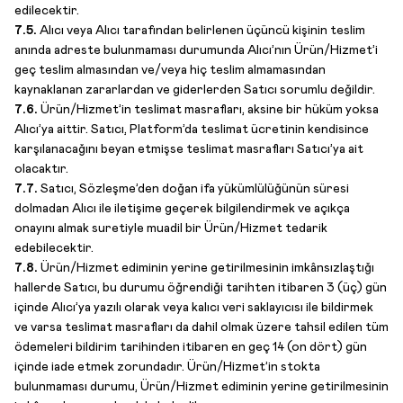
edilecektir.
7.5.
Alıcı veya Alıcı tarafından belirlenen üçüncü kişinin teslim
anında adreste bulunmaması durumunda Alıcı’nın Ürün/Hizmet’i
geç teslim almasından ve/veya hiç teslim almamasından
kaynaklanan zararlardan ve giderlerden Satıcı sorumlu değildir.
7.6.
Ürün/Hizmet’in teslimat masrafları, aksine bir hüküm yoksa
Alıcı’ya aittir. Satıcı, Platform’da teslimat ücretinin kendisince
karşılanacağını beyan etmişse teslimat masrafları Satıcı’ya ait
olacaktır.
7.7.
Satıcı, Sözleşme’den doğan ifa yükümlülüğünün süresi
dolmadan Alıcı ile iletişime geçerek bilgilendirmek ve açıkça
onayını almak suretiyle muadil bir Ürün/Hizmet tedarik
edebilecektir.
7.8.
Ürün/Hizmet ediminin yerine getirilmesinin imkânsızlaştığı
hallerde Satıcı, bu durumu öğrendiği tarihten itibaren 3 (üç) gün
içinde Alıcı’ya yazılı olarak veya kalıcı veri saklayıcısı ile bildirmek
ve varsa teslimat masrafları da dahil olmak üzere tahsil edilen tüm
ödemeleri bildirim tarihinden itibaren en geç 14 (on dört) gün
içinde iade etmek zorundadır. Ürün/Hizmet’in stokta
bulunmaması durumu, Ürün/Hizmet ediminin yerine getirilmesinin