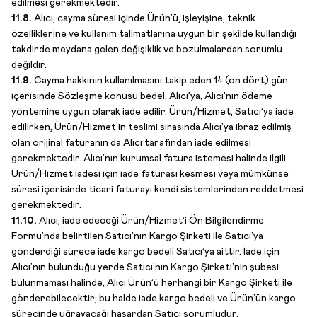
edilmesi gerekmektedir.
11.8.
Alıcı, cayma süresi içinde Ürün’ü, işleyişine, teknik
özelliklerine ve kullanım talimatlarına uygun bir şekilde kullandığı
takdirde meydana gelen değişiklik ve bozulmalardan sorumlu
değildir.
11.9.
Cayma hakkının kullanılmasını takip eden 14 (on dört) gün
içerisinde Sözleşme konusu bedel, Alıcı’ya, Alıcı’nın ödeme
yöntemine uygun olarak iade edilir. Ürün/Hizmet, Satıcı’ya iade
edilirken, Ürün/Hizmet’in teslimi sırasında Alıcı’ya ibraz edilmiş
olan orijinal faturanın da Alıcı tarafından iade edilmesi
gerekmektedir. Alıcı’nın kurumsal fatura istemesi halinde ilgili
Ürün/Hizmet iadesi için iade faturası kesmesi veya mümkünse
süresi içerisinde ticari faturayı kendi sistemlerinden reddetmesi
gerekmektedir.
11.10.
Alıcı, iade edeceği Ürün/Hizmet’i Ön Bilgilendirme
Formu’nda belirtilen Satıcı’nın Kargo Şirketi ile Satıcı’ya
gönderdiği sürece iade kargo bedeli Satıcı’ya aittir. İade için
Alıcı’nın bulunduğu yerde Satıcı’nın Kargo Şirketi’nin şubesi
bulunmaması halinde, Alıcı Ürün’ü herhangi bir Kargo Şirketi ile
gönderebilecektir; bu halde iade kargo bedeli ve Ürün’ün kargo
sürecinde uğrayacağı hasardan Satıcı sorumludur.