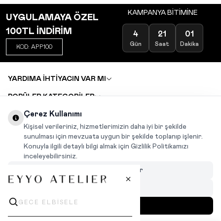
KAMPANYA BİTİMİNE
UYGULAMAYA ÖZEL
100TL İNDİRİM
4
21
01
Gün
Saat
Dakika
KOD: APP100
YARDIMA İHTİYACIN VAR MI
POPÜLER KATEGORİLER
TOPTAN SATIŞ
Çerez Kullanımı
DEĞİŞİM VE İADE TALEBİ
KARIYER
Kişisel verileriniz, hizmetlerimizin daha iyi bir şekilde
sunulması için mevzuata uygun bir şekilde toplanıp işlenir.
Konuyla ilgili detaylı bilgi almak için Gizlilik Politikamızı
INSTAGRAM
|
FACEBOOK
|
WHATSAPP
|
TIKTOK
inceleyebilirsiniz.
Çerezleri Özelleştir
Hepsini Reddet
Hepsini Kabul Et
MENÜ