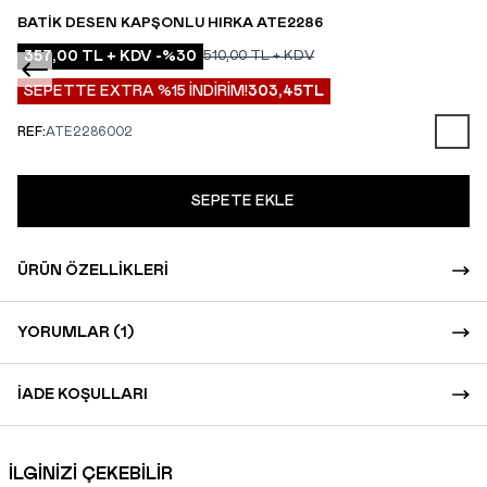
BATIK DESEN KAPŞONLU HIRKA ATE2286
357,00
TL + KDV
-%
30
510,00
TL + KDV
SEPETTE EXTRA %15 İNDİRİM!
303,45
TL
REF:
ATE2286002
SEPETE EKLE
ÜRÜN ÖZELLIKLERI
YORUMLAR (1)
İADE KOŞULLARI
İLGİNİZİ ÇEKEBİLİR