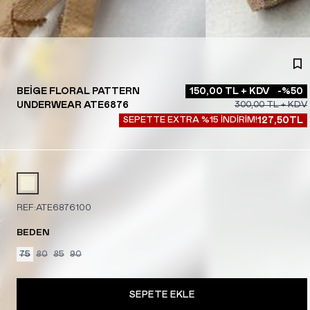
BEIGE FLORAL PATTERN
150,00
TL + KDV
-%
50
UNDERWEAR ATE6876
300,00
TL + KDV
SEPETTE EXTRA %15 İNDİRİM!
127,50
TL
REF:
ATE6876100
BEDEN
75
80
85
90
SEPETE EKLE