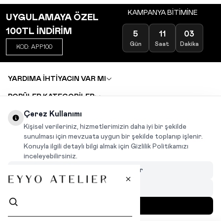
KAMPANYA BİTİMİNE
UYGULAMAYA ÖZEL
100TL İNDİRİM
5
11
03
Gün
Saat
Dakika
KOD: APP100
YARDIMA İHTİYACIN VAR MI
POPÜLER KATEGORİLER
TOPTAN SATIŞ
Çerez Kullanımı
DEĞİŞİM VE İADE TALEBİ
KARIYER
Kişisel verileriniz, hizmetlerimizin daha iyi bir şekilde
sunulması için mevzuata uygun bir şekilde toplanıp işlenir.
Konuyla ilgili detaylı bilgi almak için Gizlilik Politikamızı
INSTAGRAM
|
FACEBOOK
|
WHATSAPP
|
TIKTOK
inceleyebilirsiniz.
Çerezleri Özelleştir
Hepsini Reddet
Hepsini Kabul Et
MENÜ