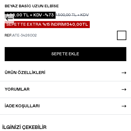
BEYAZ BASIC UZUN ELBISE
400,00
TL + KDV
-%
73
1.500,00
TL + KDV
SEPETTE EXTRA %15 İNDİRİM!
340,00
TL
REF:
ATE-3426002
SEPETE EKLE
ÜRÜN ÖZELLIKLERI
YORUMLAR
İADE KOŞULLARI
İLGİNİZİ ÇEKEBİLİR