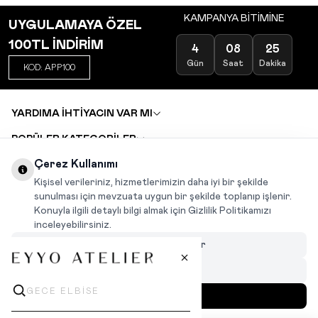
KAMPANYA BİTİMİNE
UYGULAMAYA ÖZEL
100TL İNDİRİM
4
08
25
Gün
Saat
Dakika
KOD: APP100
YARDIMA İHTİYACIN VAR MI
POPÜLER KATEGORİLER
TOPTAN SATIŞ
Çerez Kullanımı
DEĞİŞİM VE İADE TALEBİ
KARIYER
Kişisel verileriniz, hizmetlerimizin daha iyi bir şekilde
sunulması için mevzuata uygun bir şekilde toplanıp işlenir.
Konuyla ilgili detaylı bilgi almak için Gizlilik Politikamızı
INSTAGRAM
|
FACEBOOK
|
WHATSAPP
|
TIKTOK
inceleyebilirsiniz.
Çerezleri Özelleştir
Hepsini Reddet
Hepsini Kabul Et
MENÜ