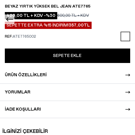
BEYAZ YIRTIK YÜKSEK BEL JEAN ATE7765
420,00
TL + KDV
-%
30
600,00
TL + KDV
SEPETTE EXTRA %15 İNDİRİM!
357,00
TL
REF:
ATE7765002
SEPETE EKLE
ÜRÜN ÖZELLIKLERI
YORUMLAR
İADE KOŞULLARI
İLGİNİZİ ÇEKEBİLİR