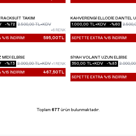
TRACKSUIT TAKIM
KAHVERENGI ELLODIE DANTEL U
YENI
V
-%
72
2.500,00
TL+KDV
1.000,00
TL+KDV
-%
60
2.500,
+6 RENK
595,00
TL
%15 İNDİRİM!
SEPETTE EXTRA %15 İNDİRİM!
 MIDI ELBISE
SIYAH VOLANT UZUN ELBISE
YENI
V
-%
73
2.000,00
TL+KDV
350,00
TL+KDV
-%
83
2.000,00
+1 RENK
467,50
TL
%15 İNDİRİM!
SEPETTE EXTRA %15 İNDİRİM!
Toplam
677
ürün bulunmaktadır.