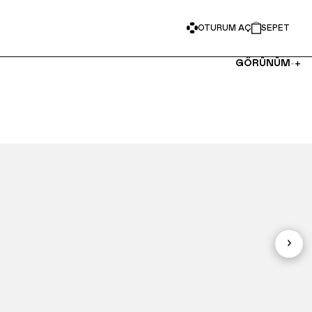
OTURUM AÇ
SEPET
-
+
GÖRÜNÜM
›