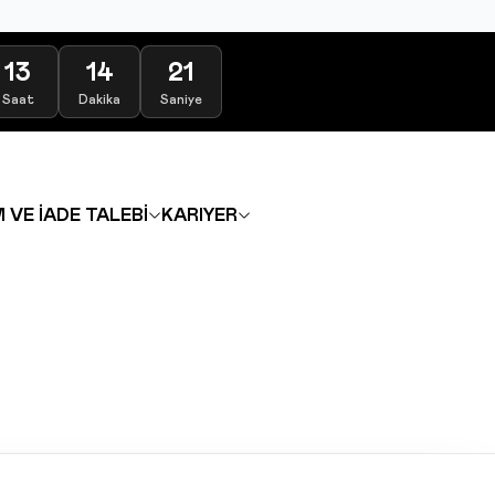
13
14
21
Saat
Dakika
Saniye
 VE İADE TALEBİ
KARIYER