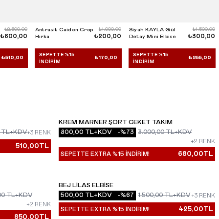
₺2.500,00
Antrasit Caiden Crop
₺1.000,00
Siyah KAYLA Gül
₺1.500,00
₺600,00
₺200,00
₺300,00
Hırka
Detay Mini Elbise
SEPETTE %15
SEPETTE %15
₺510,00
₺170,00
₺255,00
İNDIRIM
İNDIRIM
KREM MARNER ŞORT CEKET TAKIM
YENI
TL+KDV
800,00
TL+KDV
-%
73
3.000,00
TL+KDV
+3 RENK
+2 RENK
510,00
TL
680,00
TL
SEPETTE EXTRA %15 İNDİRİM!
BEJ LILAS ELBISE
YENI
00
TL+KDV
500,00
TL+KDV
-%
67
1.500,00
TL+KDV
+3 RENK
+2 RENK
425,00
TL
SEPETTE EXTRA %15 İNDİRİM!
850,00
TL