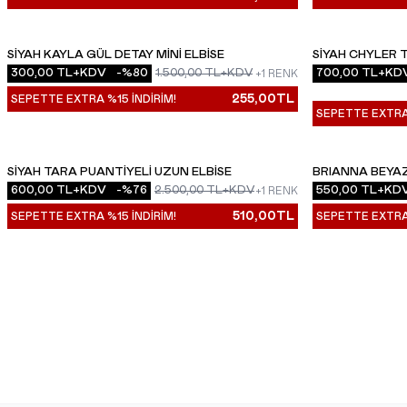
SIYAH KAYLA GÜL DETAY MINI ELBISE
SIYAH CHYLER 
YENI
YENI
300,00
TL+KDV
-%
80
1.500,00
TL+KDV
700,00
TL+KD
+1 RENK
255,00
TL
SEPETTE EXTRA %15 İNDİRİM!
SEPETTE EXTRA 
SIYAH TARA PUANTIYELI UZUN ELBISE
BRIANNA BEYAZ
YENI
YENI
600,00
TL+KDV
-%
76
2.500,00
TL+KDV
550,00
TL+KD
+1 RENK
510,00
TL
SEPETTE EXTRA %15 İNDİRİM!
SEPETTE EXTRA 