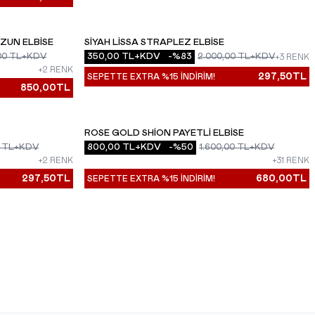
ZUN ELBISE
SIYAH LISSA STRAPLEZ ELBISE
YENI
00
TL+KDV
350,00
TL+KDV
-%
83
2.000,00
TL+KDV
+3 RENK
+2 RENK
297,50
TL
SEPETTE EXTRA %15 İNDİRİM!
850,00
TL
ROSE GOLD SHION PAYETLI ELBISE
YENI
TL+KDV
800,00
TL+KDV
-%
50
1.600,00
TL+KDV
+2 RENK
+31 RENK
297,50
TL
680,00
TL
SEPETTE EXTRA %15 İNDİRİM!