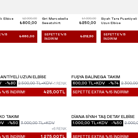
lı Elbise
₺2.000,00
Gri Marcebella
₺1.000,00
Siyah Tara Puantiyeli
₺800,00
₺250,00
Sweatshirt
Uzun Elbise
 %15
SEPETTE %15
SEPETTE %15
₺680,00
₺212,50
İNDIRIM
İNDIRIM
ANTIYELI UZUN ELBISE
FUŞYA BALINEGA TAKIM
YENI
V
-%
80
2.500,00
TL+KDV
600,00
TL+KDV
-%
74
2.300,00
+1 RENK
425,00
TL
%15 İNDİRİM!
SEPETTE EXTRA %15 İNDİRİM!
IKO TAKIM
DIANA SIYAH TAŞ DETAY ELBISE
YENI
DV
-%
50
3.000,00
TL+KDV
1.000,00
TL+KDV
-%
50
2.000,
+6 RENK
1.275,00
TL
%15 İNDİRİM!
SEPETTE EXTRA %15 İNDİRİM!