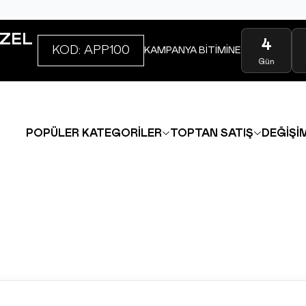
ZEL
4
KOD: APP100
KAMPANYA BİTİMİNE
Gün
POPÜLER KATEGORİLER
TOPTAN SATIŞ
DEĞİŞİM
INSTAGRAM
|
FACEBOOK
|
WHATSAPP
|
TIKTOK