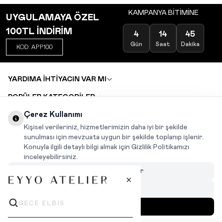
KAMPANYA BİTİMİNE
UYGULAMAYA ÖZEL
100TL İNDİRİM
4
14
45
Gün
Saat
Dakika
KOD: APP100
YARDIMA İHTİYACIN VAR MI
POPÜLER KATEGORİLER
TOPTAN SATIŞ
Çerez Kullanımı
DEĞİŞİM VE İADE TALEBİ
KARIYER
Kişisel verileriniz, hizmetlerimizin daha iyi bir şekilde
sunulması için mevzuata uygun bir şekilde toplanıp işlenir.
Konuyla ilgili detaylı bilgi almak için Gizlilik Politikamızı
INSTAGRAM
|
FACEBOOK
|
WHATSAPP
|
TIKTOK
inceleyebilirsiniz.
Çerezleri Özelleştir
Hepsini Reddet
Hepsini Kabul Et
MENÜ