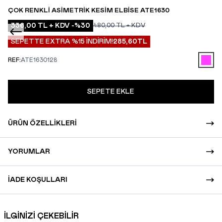
ÇOK RENKLI ASIMETRIK KESIM ELBISE ATE1630
336,00
TL + KDV
-%
30
480,00
TL + KDV
SEPETTE EXTRA %15 İNDİRİM!
285,60
TL
REF:
ATE1630128
SEPETE EKLE
ÜRÜN ÖZELLIKLERI
YORUMLAR
İADE KOŞULLARI
İLGİNİZİ ÇEKEBİLİR