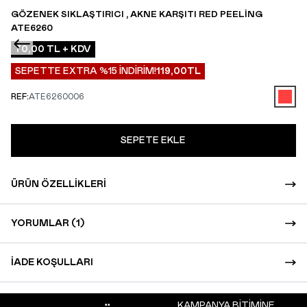
GÖZENEK SIKLAŞTIRICI , AKNE KARŞITI RED PEELING
ATE6260
70,00
TL + KDV
SEPETTE EXTRA %15 İNDİRİM!
119,00
TL
REF:
ATE6260006
SEPETE EKLE
ÜRÜN ÖZELLIKLERI
YORUMLAR (1)
İADE KOŞULLARI
KAMPANYA BİTİMİNE