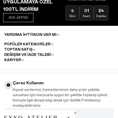
UYGULAMAYA ÖZEL
100TL İNDİRİM
4
01
24
Gün
Saat
Dakika
KOD: APP100
YARDIMA İHTİYACIN VAR MI
POPÜLER KATEGORİLER
TOPTAN SATIŞ
DEĞİŞİM VE İADE TALEBİ
KARIYER
INSTAGRAM
|
FACEBOOK
|
WHATSAPP
|
TIKTOK
Çerez Kullanımı
Kişisel verileriniz, hizmetlerimizin daha iyi bir şekilde
sunulması için mevzuata uygun bir şekilde toplanıp işlenir.
Konuyla ilgili detaylı bilgi almak için Gizlilik Politikamızı
inceleyebilirsiniz.
Çerezleri Özelleştir