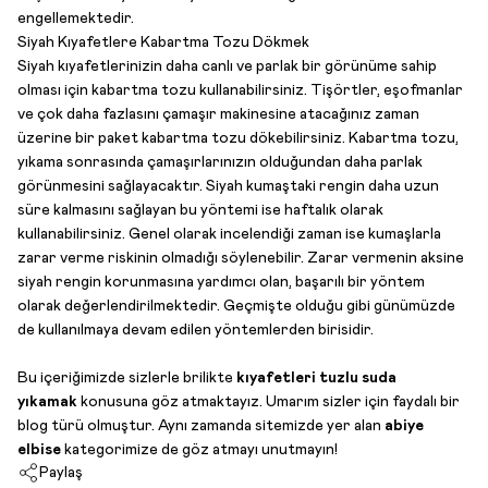
engellemektedir.
Siyah Kıyafetlere Kabartma Tozu Dökmek
Siyah kıyafetlerinizin daha canlı ve parlak bir görünüme sahip
olması için kabartma tozu kullanabilirsiniz. Tişörtler, eşofmanlar
ve çok daha fazlasını çamaşır makinesine atacağınız zaman
üzerine bir paket kabartma tozu dökebilirsiniz. Kabartma tozu,
yıkama sonrasında çamaşırlarınızın olduğundan daha parlak
görünmesini sağlayacaktır. Siyah kumaştaki rengin daha uzun
süre kalmasını sağlayan bu yöntemi ise haftalık olarak
kullanabilirsiniz. Genel olarak incelendiği zaman ise kumaşlarla
zarar verme riskinin olmadığı söylenebilir. Zarar vermenin aksine
siyah rengin korunmasına yardımcı olan, başarılı bir yöntem
olarak değerlendirilmektedir. Geçmişte olduğu gibi günümüzde
de kullanılmaya devam edilen yöntemlerden birisidir.
Bu içeriğimizde sizlerle brilikte
kıyafetleri tuzlu suda
yıkamak
konusuna göz atmaktayız. Umarım sizler için faydalı bir
blog türü olmuştur. Aynı zamanda sitemizde yer alan
abiye
elbise
kategorimize de göz atmayı unutmayın!
Paylaş