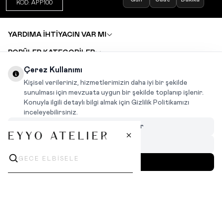
KOD: APP100
YARDIMA İHTİYACIN VAR MI
POPÜLER KATEGORİLER
TOPTAN SATIŞ
Çerez Kullanımı
DEĞİŞİM VE İADE TALEBİ
KARIYER
Kişisel verileriniz, hizmetlerimizin daha iyi bir şekilde
sunulması için mevzuata uygun bir şekilde toplanıp işlenir.
Konuyla ilgili detaylı bilgi almak için Gizlilik Politikamızı
INSTAGRAM
|
FACEBOOK
|
WHATSAPP
|
TIKTOK
inceleyebilirsiniz.
Çerezleri Özelleştir
Hepsini Reddet
Hepsini Kabul Et
MENÜ
İLGİNİZİ ÇEKEBİLİR
T
-Soft
|
Premium