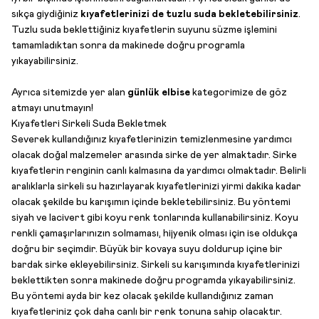
sıkça giydiğiniz
kıyafetlerinizi de tuzlu suda bekletebilirsiniz
.
Tuzlu suda beklettiğiniz kıyafetlerin suyunu süzme işlemini
tamamladıktan sonra da makinede doğru programla
yıkayabilirsiniz.
Ayrıca sitemizde yer alan
günlük elbise
kategorimize de göz
atmayı unutmayın!
Kıyafetleri Sirkeli Suda Bekletmek
Severek kullandığınız kıyafetlerinizin temizlenmesine yardımcı
olacak doğal malzemeler arasında sirke de yer almaktadır. Sirke
kıyafetlerin renginin canlı kalmasına da yardımcı olmaktadır. Belirli
aralıklarla sirkeli su hazırlayarak kıyafetlerinizi yirmi dakika kadar
olacak şekilde bu karışımın içinde bekletebilirsiniz. Bu yöntemi
siyah ve lacivert gibi koyu renk tonlarında kullanabilirsiniz. Koyu
renkli çamaşırlarınızın solmaması, hijyenik olması için ise oldukça
doğru bir seçimdir. Büyük bir kovaya suyu doldurup içine bir
bardak sirke ekleyebilirsiniz. Sirkeli su karışımında kıyafetlerinizi
beklettikten sonra makinede doğru programda yıkayabilirsiniz.
Bu yöntemi ayda bir kez olacak şekilde kullandığınız zaman
kıyafetleriniz çok daha canlı bir renk tonuna sahip olacaktır.