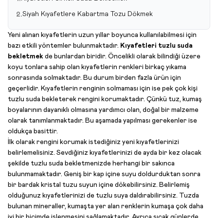
Siyah Kıyafetlere Kabartma Tozu Dökmek
2.
Yeni alınan kıyafetlerin uzun yıllar boyunca kullanılabilmesi için
bazı etkili yöntemler bulunmaktadır.
Kıyafetleri tuzlu suda
bekletmek
de bunlardan biridir. Öncelikli olarak bilindiği üzere
koyu tonlara sahip olan kıyafetlerin renkleri birkaç yıkama
sonrasında solmaktadır. Bu durum birden fazla ürün için
geçerlidir. Kıyafetlerin renginin solmaması için ise pek çok kişi
tuzlu suda bekleterek rengini korumaktadır. Çünkü tuz, kumaş
boyalarının dayanıklı olmasına yardımcı olan, doğal bir malzeme
olarak tanımlanmaktadır. Bu aşamada yapılması gerekenler ise
oldukça basittir.
İlk olarak rengini korumak istediğiniz yeni kıyafetlerinizi
belirlemelisiniz. Sevdiğiniz kıyafetlerinizi de ayda bir kez olacak
şekilde tuzlu suda bekletmenizde herhangi bir sakınca
bulunmamaktadır. Geniş bir kap içine suyu doldurduktan sonra
bir bardak kristal tuzu suyun içine dökebilirsiniz. Belirlemiş
olduğunuz kıyafetlerinizi de tuzlu suya daldırabilirsiniz. Tuzda
bulunan mineraller, kumaşta yer alan renklerin kumaşa çok daha
iyi bir biçimde işlenmesini sağlamaktadır. Ayrıca sıcak günlerde