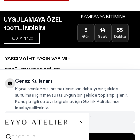
KAMPANYA BİTİMİNE
UYGULAMAYA ÖZEL
100TL İNDİRİM
3
14
55
Gün
Saat
Dakika
KOD: APP100
YARDIMA İHTİYACIN VAR MI
POPÜLER KATEGORİLER
TOPTAN SATIŞ
Çerez Kullanımı
DEĞİŞİM VE İADE TALEBİ
KARIYER
Kişisel verileriniz, hizmetlerimizin daha iyi bir şekilde
sunulması için mevzuata uygun bir şekilde toplanıp işlenir.
Konuyla ilgili detaylı bilgi almak için Gizlilik Politikamızı
INSTAGRAM
|
FACEBOOK
|
WHATSAPP
|
TIKTOK
inceleyebilirsiniz.
Çerezleri Özelleştir
Hepsini Reddet
Hepsini Kabul Et