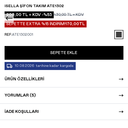
ISELLA ŞIFON TAKIM ATE1302
200,00
TL + KDV
-%
53
430,00
TL + KDV
SEPETTE EXTRA %15 İNDİRİM!
170,00
TL
REF:
ATE1302001
SEPETE EKLE
10.08.2026
tarihine kadar kargoda
ÜRÜN ÖZELLIKLERI
YORUMLAR (5)
İADE KOŞULLARI