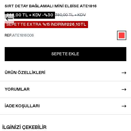
SIRT DETAY BAĞLAMALI MINI ELBISE ATE1816
266,00
TL + KDV
-%
30
380,00
TL + KDV
SEPETTE EXTRA %15 İNDİRİM!
226,10
TL
REF:
ATE1816006
SEPETE EKLE
ÜRÜN ÖZELLIKLERI
YORUMLAR
İADE KOŞULLARI
İLGİNİZİ ÇEKEBİLİR