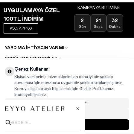
KAMPANYA BİTİMİNE
UYGULAMAYA ÖZEL
100TL İNDİRİM
2
21
32
Gün
Saat
Dakika
KOD: APP100
YARDIMA İHTİYACIN VAR MI
POPÜLER KATEGORİLER
TOPTAN SATIŞ
Çerez Kullanımı
DEĞİŞİM VE İADE TALEBİ
KARIYER
Kişisel verileriniz, hizmetlerimizin daha iyi bir şekilde
sunulması için mevzuata uygun bir şekilde toplanıp işlenir.
Konuyla ilgili detaylı bilgi almak için Gizlilik Politikamızı
INSTAGRAM
|
FACEBOOK
|
WHATSAPP
|
TIKTOK
inceleyebilirsiniz.
Çerezleri Özelleştir
Hepsini Reddet
Hepsini Kabul Et
MENÜ