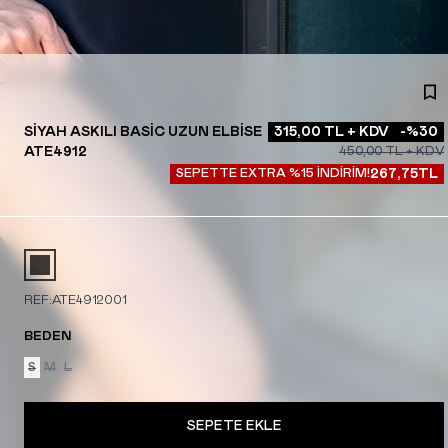
SIYAH ASKILI BASIC UZUN ELBISE
315,00
TL + KDV
-%
30
ATE4912
450,00
TL + KDV
SEPETTE EXTRA %15 İNDİRİM!
267,75
TL
REF:
ATE4912001
BEDEN
S
M
L
SEPETE EKLE