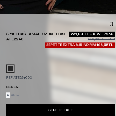
SIYAH BAĞLAMALI UZUN ELBISE
231,00
TL + KDV
-%
30
ATE2240
330,00
TL + KDV
SEPETTE EXTRA %15 İNDİRİM!
196,35
TL
REF:
ATE2240001
BEDEN
S
M
L
SEPETE EKLE