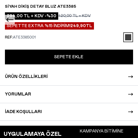
SIYAH DIKIŞ DETAY BLUZ ATE3385
294,00
TL + KDV
-%
30
420,00
TL + KDV
SEPETTE EXTRA %15 İNDİRİM!
249,90
TL
REF:
ATE3385001
SEPETE EKLE
ÜRÜN ÖZELLIKLERI
YORUMLAR
İADE KOŞULLARI
KAMPANYA BİTİMİNE
UYGULAMAYA ÖZEL