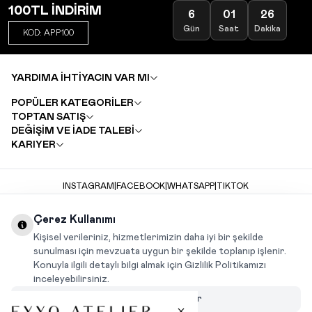
100TL İNDİRİM
6
01
26
Gün
Saat
Dakika
KOD: APP100
YARDIMA İHTİYACIN VAR MI
POPÜLER KATEGORİLER
TOPTAN SATIŞ
DEĞİŞİM VE İADE TALEBİ
KARIYER
INSTAGRAM
|
FACEBOOK
|
WHATSAPP
|
TIKTOK
Çerez Kullanımı
Kişisel verileriniz, hizmetlerimizin daha iyi bir şekilde
sunulması için mevzuata uygun bir şekilde toplanıp işlenir.
Konuyla ilgili detaylı bilgi almak için Gizlilik Politikamızı
inceleyebilirsiniz.
Çerezleri Özelleştir