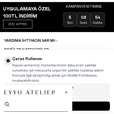
KAMPANYA BİTİMİNE
UYGULAMAYA ÖZEL
100TL İNDİRİM
5
08
54
Gün
Saat
Dakika
KOD: APP100
YARDIMA İHTİYACIN VAR MI
POPÜLER KATEGORİLER
TOPTAN SATIŞ
Çerez Kullanımı
DEĞİŞİM VE İADE TALEBİ
KARIYER
Kişisel verileriniz, hizmetlerimizin daha iyi bir şekilde
sunulması için mevzuata uygun bir şekilde toplanıp işlenir.
Konuyla ilgili detaylı bilgi almak için Gizlilik Politikamızı
INSTAGRAM
|
FACEBOOK
|
WHATSAPP
|
TIKTOK
inceleyebilirsiniz.
Çerezleri Özelleştir
Hepsini Reddet
Hepsini Kabul Et
MENÜ