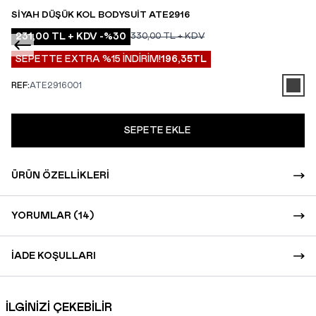
SIYAH DÜŞÜK KOL BODYSUIT ATE2916
231,00
TL + KDV
-%
30
330,00
TL + KDV
SEPETTE EXTRA %15 İNDİRİM!
196,35
TL
REF:
ATE2916001
SEPETE EKLE
ÜRÜN ÖZELLIKLERI
YORUMLAR (14)
İADE KOŞULLARI
İLGİNİZİ ÇEKEBİLİR