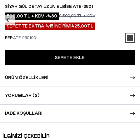
SIYAH GÜL DETAY UZUN ELBISE ATE-2501
500,00
TL + KDV
-%
80
2.500,00
TL + KDV
SEPETTE EXTRA %15 İNDİRİM!
425,00
TL
REF:
ATE-2501001
SEPETE EKLE
ÜRÜN ÖZELLIKLERI
YORUMLAR (2)
İADE KOŞULLARI
İLGİNİZİ ÇEKEBİLİR