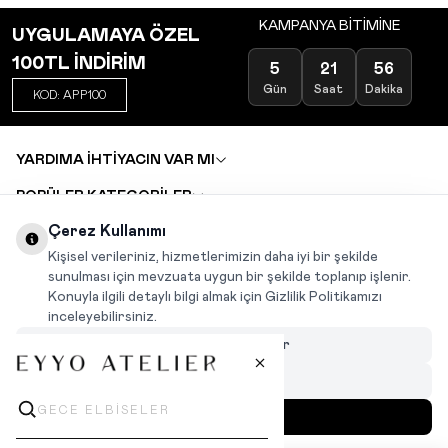
KAMPANYA BİTİMİNE
UYGULAMAYA ÖZEL
100TL İNDİRİM
5
21
56
Gün
Saat
Dakika
KOD: APP100
YARDIMA İHTİYACIN VAR MI
POPÜLER KATEGORİLER
TOPTAN SATIŞ
Çerez Kullanımı
DEĞİŞİM VE İADE TALEBİ
KARIYER
Kişisel verileriniz, hizmetlerimizin daha iyi bir şekilde
sunulması için mevzuata uygun bir şekilde toplanıp işlenir.
Konuyla ilgili detaylı bilgi almak için Gizlilik Politikamızı
INSTAGRAM
|
FACEBOOK
|
WHATSAPP
|
TIKTOK
inceleyebilirsiniz.
Çerezleri Özelleştir
Hepsini Reddet
Hepsini Kabul Et
MENÜ