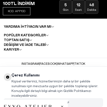
100TL İNDİRİM
5
12
48
Gün
Saat
Dakika
KOD: APP100
YARDIMA İHTİYACIN VAR MI
POPÜLER KATEGORİLER
TOPTAN SATIŞ
DEĞİŞİM VE İADE TALEBİ
KARIYER
INSTAGRAM
|
FACEBOOK
|
WHATSAPP
|
TIKTOK
Çerez Kullanımı
Kişisel verileriniz, hizmetlerimizin daha iyi bir şekilde
sunulması için mevzuata uygun bir şekilde toplanıp işlenir.
Konuyla ilgili detaylı bilgi almak için Gizlilik Politikamızı
inceleyebilirsiniz.
Çerezleri Özelleştir