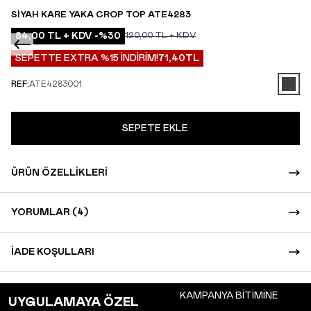
SIYAH KARE YAKA CROP TOP ATE4283
84,00
TL + KDV
-%
30
120,00
TL + KDV
SEPETTE EXTRA %15 İNDİRİM!
71,40
TL
REF:
ATE4283001
SEPETE EKLE
ÜRÜN ÖZELLIKLERI
YORUMLAR (4)
İADE KOŞULLARI
KAMPANYA BİTİMİNE
UYGULAMAYA ÖZEL