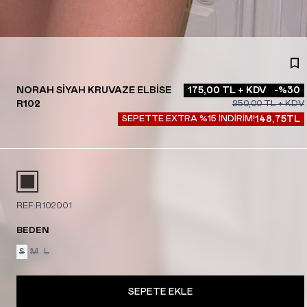
NORAH SIYAH KRUVAZE ELBISE
175,00
TL + KDV
-%
30
R102
250,00
TL + KDV
SEPETTE EXTRA %15 İNDİRİM!
148,75
TL
REF:
R102001
BEDEN
S
M
L
SEPETE EKLE