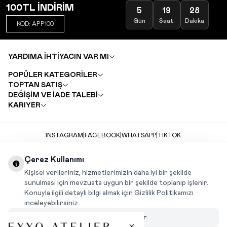
100TL İNDİRİM
5
19
28
Gün
Saat
Dakika
KOD: APP100
YARDIMA İHTİYACIN VAR MI
POPÜLER KATEGORİLER
TOPTAN SATIŞ
DEĞİŞİM VE İADE TALEBİ
KARIYER
INSTAGRAM
|
FACEBOOK
|
WHATSAPP
|
TIKTOK
Çerez Kullanımı
Kişisel verileriniz, hizmetlerimizin daha iyi bir şekilde
sunulması için mevzuata uygun bir şekilde toplanıp işlenir.
Konuyla ilgili detaylı bilgi almak için Gizlilik Politikamızı
inceleyebilirsiniz.
Çerezleri Özelleştir