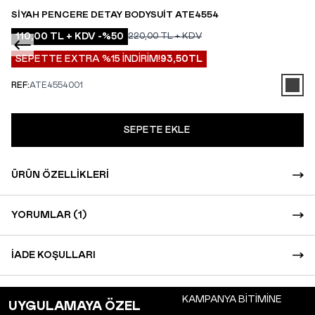
SIYAH PENCERE DETAY BODYSUIT ATE4554
110,00
TL + KDV
-%
50
220,00
TL + KDV
SEPETTE EXTRA %15 İNDİRİM!
93,50
TL
REF:
ATE4554001
SEPETE EKLE
ÜRÜN ÖZELLIKLERI
YORUMLAR (1)
İADE KOŞULLARI
KAMPANYA BİTİMİNE
UYGULAMAYA ÖZEL