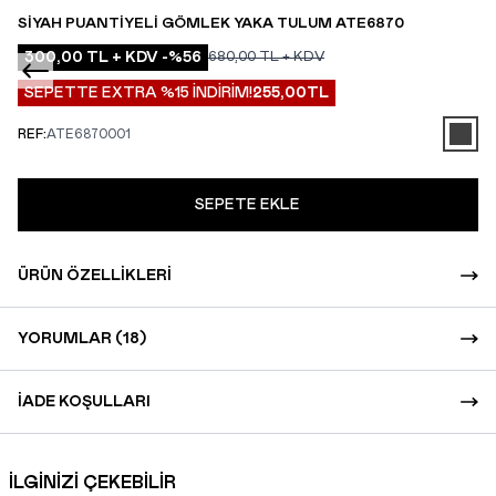
SIYAH PUANTIYELI GÖMLEK YAKA TULUM ATE6870
300,00
TL + KDV
-%
56
680,00
TL + KDV
SEPETTE EXTRA %15 İNDİRİM!
255,00
TL
REF:
ATE6870001
SEPETE EKLE
ÜRÜN ÖZELLIKLERI
YORUMLAR (18)
İADE KOŞULLARI
İLGİNİZİ ÇEKEBİLİR