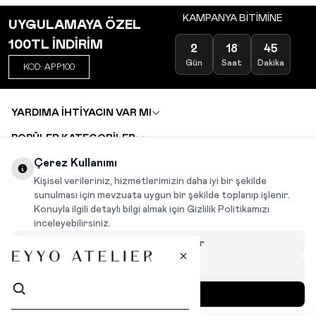
KAMPANYA BİTİMİNE
UYGULAMAYA ÖZEL
100TL İNDİRİM
2
18
45
Gün
Saat
Dakika
KOD: APP100
YARDIMA İHTİYACIN VAR MI
POPÜLER KATEGORİLER
TOPTAN SATIŞ
Çerez Kullanımı
DEĞİŞİM VE İADE TALEBİ
KARIYER
Kişisel verileriniz, hizmetlerimizin daha iyi bir şekilde
sunulması için mevzuata uygun bir şekilde toplanıp işlenir.
Konuyla ilgili detaylı bilgi almak için Gizlilik Politikamızı
INSTAGRAM
|
FACEBOOK
|
WHATSAPP
|
TIKTOK
inceleyebilirsiniz.
Çerezleri Özelleştir
Hepsini Reddet
Hepsini Kabul Et
MENÜ