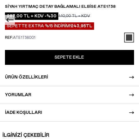
SIYAH YIRTMAÇ DETAY BAĞLAMALI ELBISE ATE1738
287,00
TL + KDV
-%
30
410,00
TL + KDV
SEPETTE EXTRA %15 İNDİRİM!
243,95
TL
REF:
ATE1738001
SEPETE EKLE
ÜRÜN ÖZELLIKLERI
YORUMLAR
İADE KOŞULLARI
İLGİNİZİ ÇEKEBİLİR