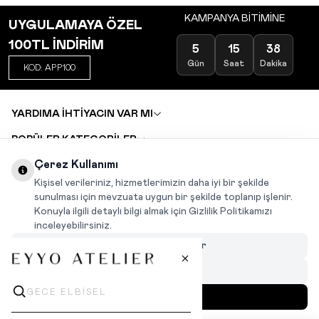
KAMPANYA BİTİMİNE
UYGULAMAYA ÖZEL
100TL İNDİRİM
5
15
38
Gün
Saat
Dakika
KOD: APP100
YARDIMA İHTİYACIN VAR MI
POPÜLER KATEGORİLER
TOPTAN SATIŞ
Çerez Kullanımı
DEĞİŞİM VE İADE TALEBİ
KARIYER
Kişisel verileriniz, hizmetlerimizin daha iyi bir şekilde
sunulması için mevzuata uygun bir şekilde toplanıp işlenir.
Konuyla ilgili detaylı bilgi almak için Gizlilik Politikamızı
INSTAGRAM
|
FACEBOOK
|
WHATSAPP
|
TIKTOK
inceleyebilirsiniz.
Çerezleri Özelleştir
Hepsini Reddet
Hepsini Kabul Et
MENÜ