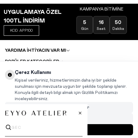
KAMPANYA BİTİMİNE
UYGULAMAYA ÖZEL
100TL İNDİRİM
5
16
50
Gün
Saat
Dakika
KOD: APP100
YARDIMA İHTİYACIN VAR MI
POPÜLER KATEGORİLER
TOPTAN SATIŞ
Çerez Kullanımı
DEĞİŞİM VE İADE TALEBİ
KARIYER
Kişisel verileriniz, hizmetlerimizin daha iyi bir şekilde
sunulması için mevzuata uygun bir şekilde toplanıp işlenir.
Konuyla ilgili detaylı bilgi almak için Gizlilik Politikamızı
INSTAGRAM
|
FACEBOOK
|
WHATSAPP
|
TIKTOK
inceleyebilirsiniz.
Çerezleri Özelleştir
Hepsini Reddet
Hepsini Kabul Et
MENÜ