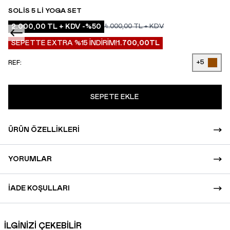
SOLIS 5 LI YOGA SET
2.000,00
TL + KDV
-%
50
4.000,00
TL + KDV
SEPETTE EXTRA %15 İNDİRİM!
1.700,00
TL
+5
REF:
SEPETE EKLE
ÜRÜN ÖZELLIKLERI
YORUMLAR
İADE KOŞULLARI
İLGİNİZİ ÇEKEBİLİR