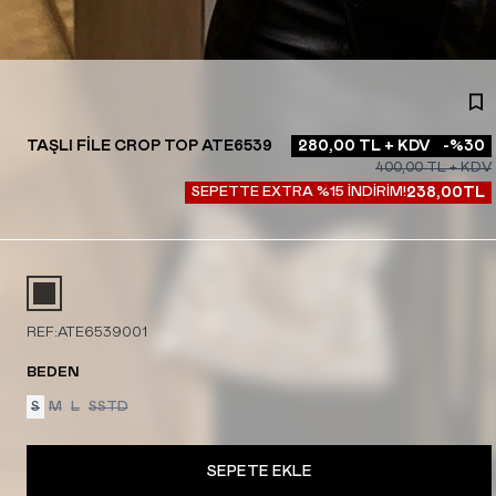
TAŞLI FILE CROP TOP ATE6539
280,00
TL + KDV
-%
30
400,00
TL + KDV
SEPETTE EXTRA %15 İNDİRİM!
238,00
TL
REF:
ATE6539001
BEDEN
S
M
L
SSTD
SEPETE EKLE