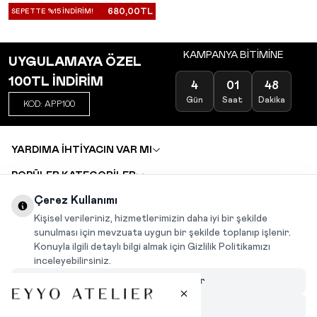
680,00
TL
SEPETTE %15 İNDİRİM!
KAMPANYA BİTİMİNE
UYGULAMAYA ÖZEL
100TL İNDİRİM
4
01
48
Gün
Saat
Dakika
KOD: APP100
YARDIMA İHTİYACIN VAR MI
POPÜLER KATEGORİLER
TOPTAN SATIŞ
Çerez Kullanımı
DEĞİŞİM VE İADE TALEBİ
KARIYER
Kişisel verileriniz, hizmetlerimizin daha iyi bir şekilde
sunulması için mevzuata uygun bir şekilde toplanıp işlenir.
Konuyla ilgili detaylı bilgi almak için Gizlilik Politikamızı
INSTAGRAM
|
FACEBOOK
|
WHATSAPP
|
TIKTOK
inceleyebilirsiniz.
Çerezleri Özelleştir
Hepsini Reddet