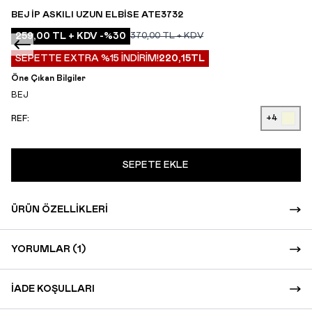
BEJ İP ASKILI UZUN ELBISE ATE3732
259,00
TL + KDV
-%
30
370,00
TL + KDV
SEPETTE EXTRA %15 İNDİRİM!
220,15
TL
Öne Çıkan Bilgiler
BEJ
+4
REF:
SEPETE EKLE
ÜRÜN ÖZELLIKLERI
YORUMLAR (1)
İADE KOŞULLARI