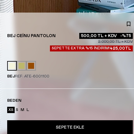
BEJ CEINU PANTOLON
500,00
TL + KDV
-%
75
2.000,00
TL + KDV
SEPETTE EXTRA %15 İNDİRİM!
425,00
TL
BEJ
REF:
ATE-6001100
BEDEN
XS
S
M
L
SEPETE EKLE