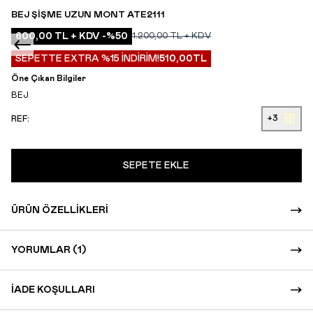
BEJ ŞIŞME UZUN MONT ATE2111
600,00
TL + KDV
-%
50
1.200,00
TL + KDV
SEPETTE EXTRA %15 İNDİRİM!
510,00
TL
Öne Çıkan Bilgiler
BEJ
+3
REF:
SEPETE EKLE
ÜRÜN ÖZELLIKLERI
YORUMLAR (1)
İADE KOŞULLARI