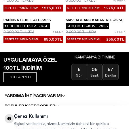
4.000,00
TL+KDV
3.000,00
TL+KDV
+2 RENK
1.275,00
TL
1.275,00
TL
SEPETTE %15 İNDİRİM!
SEPETTE %15 İNDİRİM!
PARINNA CEKET ATE-3965
MAVI ACHANU KABAN ATE-3930
YENI
YENI
1.000,00
TL+KDV
-%
50
300,00
TL+KDV
-%
85
2.000,00
TL+KDV
2.000,00
TL+KDV
+3 RENK
+2 RENK
850,00
TL
255,00
TL
SEPETTE %15 İNDİRİM!
SEPETTE %15 İNDİRİM!
KAMPANYA BİTİMİNE
UYGULAMAYA ÖZEL
100TL İNDİRİM
5
05
57
Gün
Saat
Dakika
KOD: APP100
YARDIMA İHTİYACIN VAR MI
POPÜLER KATEGORİLER
TOPTAN SATIŞ
Çerez Kullanımı
DEĞİŞİM VE İADE TALEBİ
KARIYER
Kişisel verileriniz, hizmetlerimizin daha iyi bir şekilde