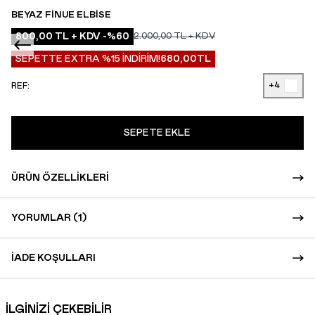
BEYAZ FINUE ELBISE
800,00
TL + KDV
-%
60
2.000,00
TL + KDV
SEPETTE EXTRA %15 İNDİRİM!
680,00
TL
+4
REF:
SEPETE EKLE
ÜRÜN ÖZELLIKLERI
YORUMLAR (1)
İADE KOŞULLARI
İLGİNİZİ ÇEKEBİLİR