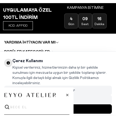
KAMPANYA BİTİMİNE
UYGULAMAYA ÖZEL
100TL İNDİRİM
4
09
16
Gün
Saat
Dakika
KOD: APP100
YARDIMA İHTİYACIN VAR MI
POPÜLER KATEGORİLER
TOPTAN SATIŞ
Çerez Kullanımı
DEĞİŞİM VE İADE TALEBİ
KARIYER
Kişisel verileriniz, hizmetlerimizin daha iyi bir şekilde
sunulması için mevzuata uygun bir şekilde toplanıp işlenir.
Konuyla ilgili detaylı bilgi almak için Gizlilik Politikamızı
INSTAGRAM
|
FACEBOOK
|
WHATSAPP
|
TIKTOK
inceleyebilirsiniz.
Çerezleri Özelleştir
Hepsini Reddet
Hepsini Kabul Et
MENÜ