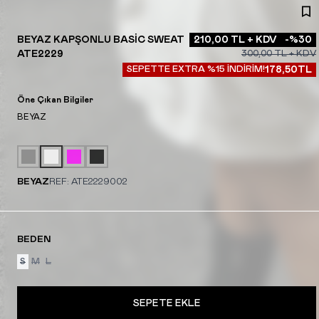
BEYAZ KAPŞONLU BASIC SWEAT
210,00
TL + KDV
-%
30
ATE2229
300,00
TL + KDV
SEPETTE EXTRA %15 İNDİRİM!
178,50
TL
Öne Çıkan Bilgiler
BEYAZ
BEYAZ
REF:
ATE2229002
BEDEN
S
M
L
SEPETE EKLE