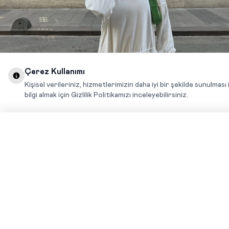
Çerez Kullanımı
Kişisel verileriniz, hizmetlerimizin daha iyi bir şekilde sunulması 
bilgi almak için Gizlilik Politikamızı inceleyebilirsiniz.
İLGİNİZİ ÇEKEBİLİR
GRI KITANYA SWEATSHIRT
BORDO DULCE SWEATSHIRT
YENI
YENI
350,00
TL+KDV
-%
65
300,00
TL+KDV
-%
70