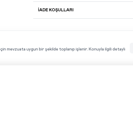
İADE KOŞULLARI
için mevzuata uygun bir şekilde toplanıp işlenir. Konuyla ilgili detaylı
LACIVERT BELANG
BEYAZ KITANYA SWEATSHIRT
YENI
YENI
400,00
TL+KDV
-%
60
400,00
TL+KDV
-%
60
SWEATSHIRT