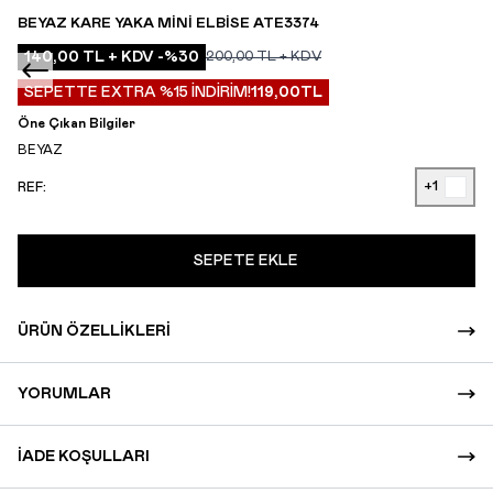
BEYAZ KARE YAKA MINI ELBISE ATE3374
140,00
TL + KDV
-%
30
200,00
TL + KDV
SEPETTE EXTRA %15 İNDİRİM!
119,00
TL
Öne Çıkan Bilgiler
BEYAZ
+1
REF:
SEPETE EKLE
ÜRÜN ÖZELLIKLERI
YORUMLAR
İADE KOŞULLARI