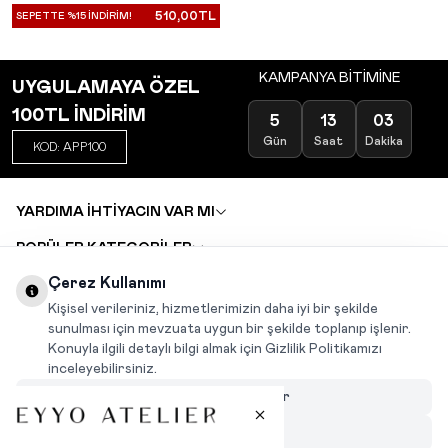
510,00
TL
SEPETTE %15 İNDİRİM!
KAMPANYA BİTİMİNE
UYGULAMAYA ÖZEL
100TL İNDİRİM
5
13
03
Gün
Saat
Dakika
KOD: APP100
YARDIMA İHTİYACIN VAR MI
POPÜLER KATEGORİLER
TOPTAN SATIŞ
Çerez Kullanımı
DEĞİŞİM VE İADE TALEBİ
KARIYER
Kişisel verileriniz, hizmetlerimizin daha iyi bir şekilde
sunulması için mevzuata uygun bir şekilde toplanıp işlenir.
Konuyla ilgili detaylı bilgi almak için Gizlilik Politikamızı
INSTAGRAM
|
FACEBOOK
|
WHATSAPP
|
TIKTOK
inceleyebilirsiniz.
Çerezleri Özelleştir
Hepsini Reddet