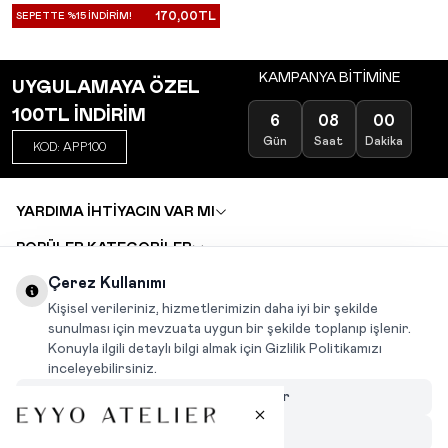
170,00
TL
SEPETTE %15 İNDİRİM!
KAMPANYA BİTİMİNE
UYGULAMAYA ÖZEL
100TL İNDİRİM
6
08
00
Gün
Saat
Dakika
KOD: APP100
YARDIMA İHTİYACIN VAR MI
POPÜLER KATEGORİLER
TOPTAN SATIŞ
Çerez Kullanımı
DEĞİŞİM VE İADE TALEBİ
KARIYER
Kişisel verileriniz, hizmetlerimizin daha iyi bir şekilde
sunulması için mevzuata uygun bir şekilde toplanıp işlenir.
Konuyla ilgili detaylı bilgi almak için Gizlilik Politikamızı
INSTAGRAM
|
FACEBOOK
|
WHATSAPP
|
TIKTOK
inceleyebilirsiniz.
Çerezleri Özelleştir
Hepsini Reddet