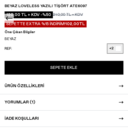
BEYAZ LOVELESS YAZILI TIŞÖRT ATE6097
120,00
TL + KDV
-%
50
240,00
TL + KDV
SEPETTE EXTRA %15 İNDİRİM!
102,00
TL
Öne Çıkan Bilgiler
BEYAZ
+2
REF:
SEPETE EKLE
ÜRÜN ÖZELLIKLERI
YORUMLAR (1)
İADE KOŞULLARI