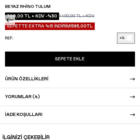
BEYAZ RHINO TULUM
700,00
TL + KDV
-%
50
1.400,00
TL + KDV
SEPETTE EXTRA %15 İNDİRİM!
595,00
TL
+4
REF:
SEPETE EKLE
ÜRÜN ÖZELLIKLERI
YORUMLAR (4)
İADE KOŞULLARI
İLGİNİZİ ÇEKEBİLİR