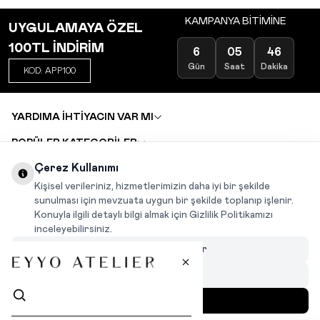
KAMPANYA BİTİMİNE
UYGULAMAYA ÖZEL
100TL İNDİRİM
6
05
46
Gün
Saat
Dakika
KOD: APP100
YARDIMA İHTİYACIN VAR MI
POPÜLER KATEGORİLER
TOPTAN SATIŞ
Çerez Kullanımı
DEĞİŞİM VE İADE TALEBİ
KARIYER
Kişisel verileriniz, hizmetlerimizin daha iyi bir şekilde
sunulması için mevzuata uygun bir şekilde toplanıp işlenir.
Konuyla ilgili detaylı bilgi almak için Gizlilik Politikamızı
INSTAGRAM
|
FACEBOOK
|
WHATSAPP
|
TIKTOK
inceleyebilirsiniz.
Çerezleri Özelleştir
Hepsini Reddet
Hepsini Kabul Et
MENÜ