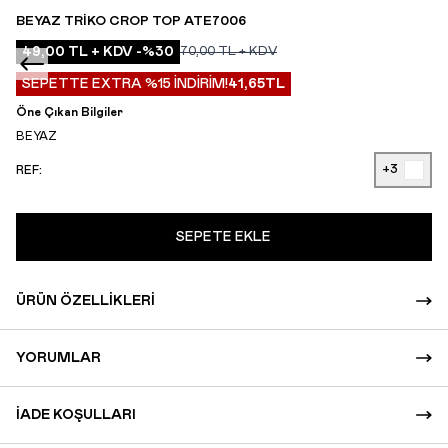
BEYAZ TRIKO CROP TOP ATE7006
49,00
TL + KDV
-%
30
70,00
TL + KDV
SEPETTE EXTRA %15 İNDİRİM!
41,65
TL
Öne Çıkan Bilgiler
BEYAZ
+3
REF:
SEPETE EKLE
ÜRÜN ÖZELLIKLERI
YORUMLAR
İADE KOŞULLARI