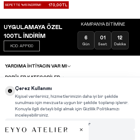
170,00
TL
SEPETTE %15 İNDİRİM!
KAMPANYA BİTİMİNE
UYGULAMAYA ÖZEL
100TL İNDİRİM
6
01
12
Gün
Saat
Dakika
KOD: APP100
YARDIMA İHTİYACIN VAR MI
POPÜLER KATEGORİLER
TOPTAN SATIŞ
Çerez Kullanımı
DEĞİŞİM VE İADE TALEBİ
KARIYER
Kişisel verileriniz, hizmetlerimizin daha iyi bir şekilde
sunulması için mevzuata uygun bir şekilde toplanıp işlenir.
Konuyla ilgili detaylı bilgi almak için Gizlilik Politikamızı
INSTAGRAM
|
FACEBOOK
|
WHATSAPP
|
TIKTOK
inceleyebilirsiniz.
Çerezleri Özelleştir
Hepsini Reddet