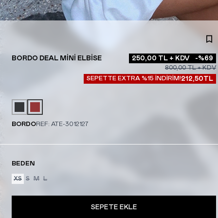
BORDO DEAL MINI ELBISE
250,00
TL + KDV
-%
69
800,00
TL + KDV
SEPETTE EXTRA %15 İNDİRİM!
212,50
TL
BORDO
REF:
ATE-3012127
BEDEN
XS
S
M
L
SEPETE EKLE