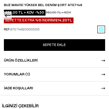
BUZ MAVISI YÜKSEK BEL DENIM ŞORT ATE7148
252,00
TL + KDV
-%
30
360,00
TL + KDV
SEPETTE EXTRA %15 İNDİRİM!
214,20
TL
REF:
ATE7148200003333
SEPETE EKLE
ÜRÜN ÖZELLIKLERI
YORUMLAR (1)
İADE KOŞULLARI
İLGİNİZİ ÇEKEBİLİR