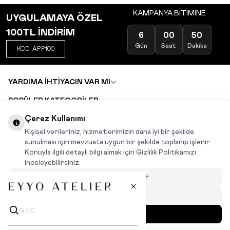
KAMPANYA BİTİMİNE
UYGULAMAYA ÖZEL
100TL İNDİRİM
6
00
50
Gün
Saat
Dakika
KOD: APP100
YARDIMA İHTİYACIN VAR MI
POPÜLER KATEGORİLER
TOPTAN SATIŞ
Çerez Kullanımı
DEĞİŞİM VE İADE TALEBİ
KARIYER
Kişisel verileriniz, hizmetlerimizin daha iyi bir şekilde
sunulması için mevzuata uygun bir şekilde toplanıp işlenir.
Konuyla ilgili detaylı bilgi almak için Gizlilik Politikamızı
INSTAGRAM
|
FACEBOOK
|
WHATSAPP
|
TIKTOK
inceleyebilirsiniz.
Çerezleri Özelleştir
Hepsini Reddet
Hepsini Kabul Et
MENÜ