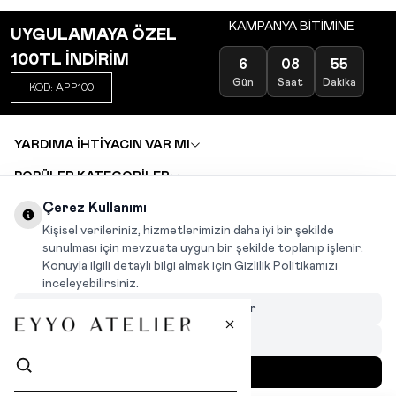
KAMPANYA BİTİMİNE
UYGULAMAYA ÖZEL
100TL İNDİRİM
6
08
55
Gün
Saat
Dakika
KOD: APP100
YARDIMA İHTİYACIN VAR MI
POPÜLER KATEGORİLER
TOPTAN SATIŞ
Çerez Kullanımı
DEĞİŞİM VE İADE TALEBİ
KARIYER
Kişisel verileriniz, hizmetlerimizin daha iyi bir şekilde
sunulması için mevzuata uygun bir şekilde toplanıp işlenir.
Konuyla ilgili detaylı bilgi almak için Gizlilik Politikamızı
INSTAGRAM
|
FACEBOOK
|
WHATSAPP
|
TIKTOK
inceleyebilirsiniz.
Çerezleri Özelleştir
Hepsini Reddet
Hepsini Kabul Et
MENÜ