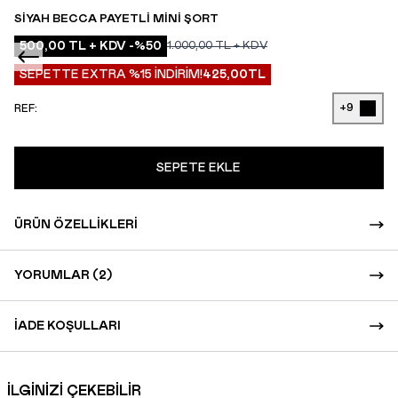
SIYAH BECCA PAYETLI MINI ŞORT
500,00
TL + KDV
-%
50
1.000,00
TL + KDV
SEPETTE EXTRA %15 İNDİRİM!
425,00
TL
+9
REF:
SEPETE EKLE
ÜRÜN ÖZELLIKLERI
YORUMLAR (2)
İADE KOŞULLARI
İLGİNİZİ ÇEKEBİLİR