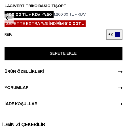
LACIVERT TRIKO BASIC TIŞÖRT
600,00
TL + KDV
-%
50
1.200,00
TL + KDV
SEPETTE EXTRA %15 İNDİRİM!
510,00
TL
+2
REF:
SEPETE EKLE
ÜRÜN ÖZELLIKLERI
YORUMLAR
İADE KOŞULLARI
İLGİNİZİ ÇEKEBİLİR