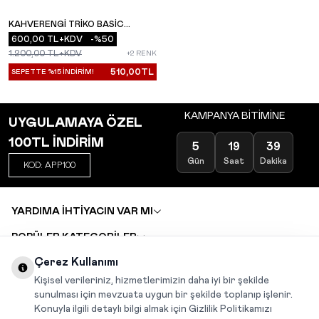
KAHVERENGI TRIKO BASIC
YENI
TIŞÖRT
600,00
TL+KDV
-%
50
1.200,00
TL+KDV
+2 RENK
510,00
TL
SEPETTE %15 İNDİRİM!
KAMPANYA BİTİMİNE
UYGULAMAYA ÖZEL
100TL İNDİRİM
5
19
39
Gün
Saat
Dakika
KOD: APP100
YARDIMA İHTİYACIN VAR MI
POPÜLER KATEGORİLER
TOPTAN SATIŞ
Çerez Kullanımı
DEĞİŞİM VE İADE TALEBİ
KARIYER
Kişisel verileriniz, hizmetlerimizin daha iyi bir şekilde
sunulması için mevzuata uygun bir şekilde toplanıp işlenir.
Konuyla ilgili detaylı bilgi almak için Gizlilik Politikamızı