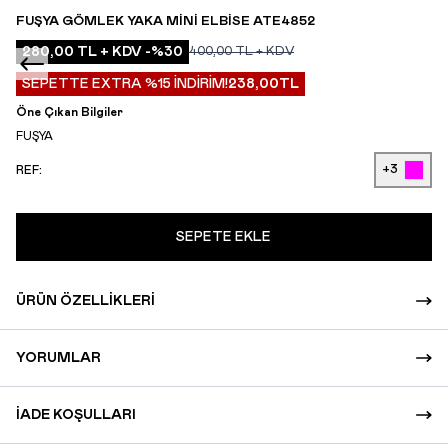
FUŞYA GÖMLEK YAKA MINI ELBISE ATE4852
280,00
TL + KDV
-%
30
400,00
TL + KDV
SEPETTE EXTRA %15 İNDİRİM!
238,00
TL
Öne Çıkan Bilgiler
FUŞYA
+3
REF:
SEPETE EKLE
ÜRÜN ÖZELLIKLERI
YORUMLAR
İADE KOŞULLARI