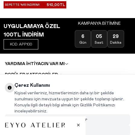
510,00
TL
SEPETTE %15 İNDİRİM!
KAMPANYA BİTİMİNE
UYGULAMAYA ÖZEL
100TL İNDİRİM
6
05
29
Gün
Saat
Dakika
KOD: APP100
YARDIMA İHTİYACIN VAR MI
POPÜLER KATEGORİLER
TOPTAN SATIŞ
Çerez Kullanımı
DEĞİŞİM VE İADE TALEBİ
KARIYER
Kişisel verileriniz, hizmetlerimizin daha iyi bir şekilde
sunulması için mevzuata uygun bir şekilde toplanıp işlenir.
Konuyla ilgili detaylı bilgi almak için Gizlilik Politikamızı
INSTAGRAM
|
FACEBOOK
|
WHATSAPP
|
TIKTOK
inceleyebilirsiniz.
Çerezleri Özelleştir
Hepsini Reddet