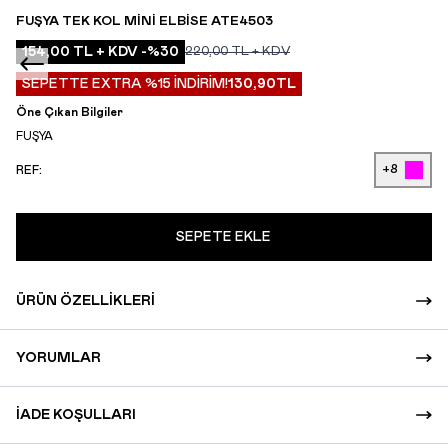
FUŞYA TEK KOL MINI ELBISE ATE4503
154,00
TL + KDV
-%
30
220,00
TL + KDV
SEPETTE EXTRA %15 İNDİRİM!
130,90
TL
Öne Çıkan Bilgiler
FUŞYA
+8
REF:
SEPETE EKLE
ÜRÜN ÖZELLIKLERI
YORUMLAR
İADE KOŞULLARI