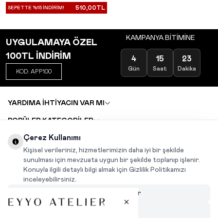
510,00
TL
SEPETTE %15 İNDİRİM!
KAMPANYA BİTİMİNE
UYGULAMAYA ÖZEL
100TL İNDİRİM
4
15
23
Gün
Saat
Dakika
KOD: APP100
YARDIMA İHTİYACIN VAR MI
POPÜLER KATEGORİLER
TOPTAN SATIŞ
Çerez Kullanımı
DEĞİŞİM VE İADE TALEBİ
KARIYER
Kişisel verileriniz, hizmetlerimizin daha iyi bir şekilde
sunulması için mevzuata uygun bir şekilde toplanıp işlenir.
Konuyla ilgili detaylı bilgi almak için Gizlilik Politikamızı
INSTAGRAM
|
FACEBOOK
|
WHATSAPP
|
TIKTOK
inceleyebilirsiniz.
Çerezleri Özelleştir
Hepsini Reddet