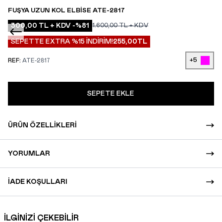
FUŞYA UZUN KOL ELBISE ATE-2817
300,00
TL + KDV
-%
81
1.600,00
TL + KDV
SEPETTE EXTRA %15 İNDİRİM!
255,00
TL
+5
REF:
ATE-2817
SEPETE EKLE
ÜRÜN ÖZELLIKLERI
YORUMLAR
İADE KOŞULLARI
İLGİNİZİ ÇEKEBİLİR