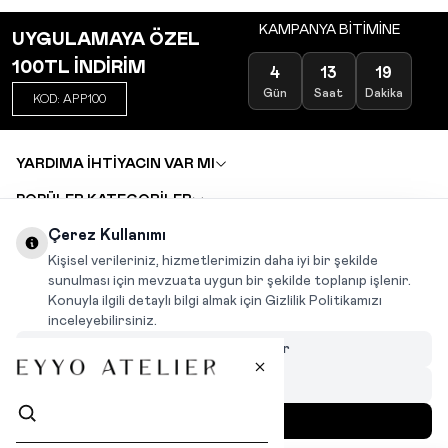
KAMPANYA BİTİMİNE
UYGULAMAYA ÖZEL
100TL İNDİRİM
4
13
19
Gün
Saat
Dakika
KOD: APP100
YARDIMA İHTİYACIN VAR MI
POPÜLER KATEGORİLER
TOPTAN SATIŞ
Çerez Kullanımı
DEĞİŞİM VE İADE TALEBİ
KARIYER
Kişisel verileriniz, hizmetlerimizin daha iyi bir şekilde
sunulması için mevzuata uygun bir şekilde toplanıp işlenir.
Konuyla ilgili detaylı bilgi almak için Gizlilik Politikamızı
INSTAGRAM
|
FACEBOOK
|
WHATSAPP
|
TIKTOK
inceleyebilirsiniz.
Çerezleri Özelleştir
Hepsini Reddet
Hepsini Kabul Et
MENÜ