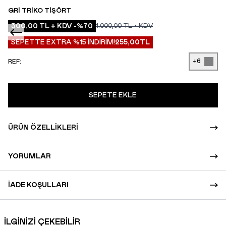
GRI TRIKO TIŞÖRT
300,00
TL + KDV
-%
70
1.000,00
TL + KDV
SEPETTE EXTRA %15 İNDİRİM!
255,00
TL
+6
REF:
SEPETE EKLE
ÜRÜN ÖZELLIKLERI
YORUMLAR
İADE KOŞULLARI
İLGİNİZİ ÇEKEBİLİR