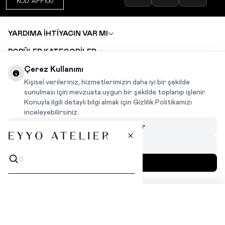
KOD: APP100
YARDIMA İHTİYACIN VAR MI
POPÜLER KATEGORİLER
TOPTAN SATIŞ
Çerez Kullanımı
DEĞİŞİM VE İADE TALEBİ
KARIYER
Kişisel verileriniz, hizmetlerimizin daha iyi bir şekilde
sunulması için mevzuata uygun bir şekilde toplanıp işlenir.
Konuyla ilgili detaylı bilgi almak için Gizlilik Politikamızı
INSTAGRAM
|
FACEBOOK
|
WHATSAPP
|
TIKTOK
inceleyebilirsiniz.
Çerezleri Özelleştir
Hepsini Reddet
Hepsini Kabul Et
MENÜ
İLGİNİZİ ÇEKEBİLİR
T
-Soft
|
Premium