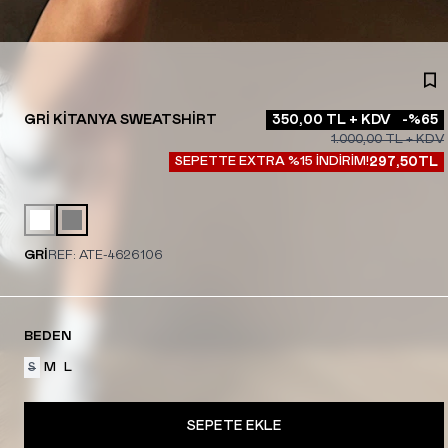
GRI KITANYA SWEATSHIRT
350,00
TL + KDV
-%
65
1.000,00
TL + KDV
SEPETTE EXTRA %15 İNDİRİM!
297,50
TL
GRİ
REF:
ATE-4626106
BEDEN
S
M
L
SEPETE EKLE