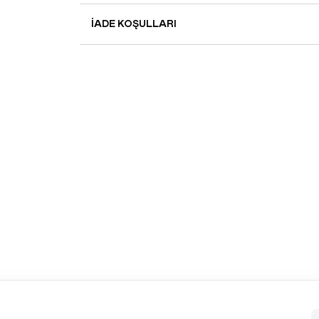
İADE KOŞULLARI
MAVI TEAMY JEAN
BEYAZ YÜKSEK BEL JEAN
YENI
YENI
500,00
TL+KDV
-%
75
800,00
TL+KDV
-%
60