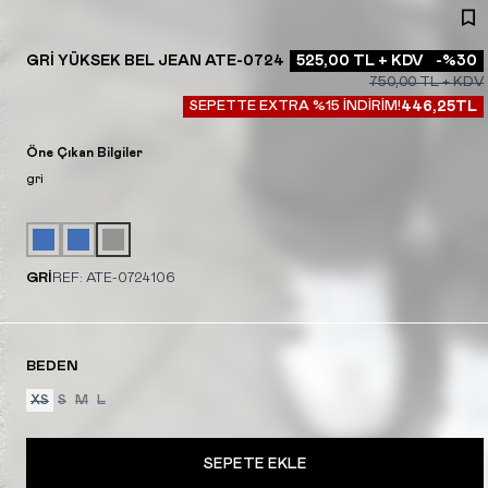
GRI YÜKSEK BEL JEAN ATE-0724
525,00
TL + KDV
-%
30
750,00
TL + KDV
SEPETTE EXTRA %15 İNDİRİM!
446,25
TL
Öne Çıkan Bilgiler
gri
GRİ
REF:
ATE-0724106
BEDEN
XS
S
M
L
SEPETE EKLE