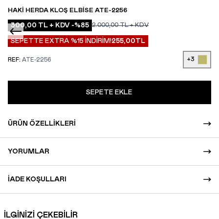
HAKI HERDA KLOŞ ELBISE ATE-2256
300,00
TL + KDV
-%
85
2.000,00
TL + KDV
SEPETTE EXTRA %15 İNDİRİM!
255,00
TL
+3
REF:
ATE-2256
SEPETE EKLE
ÜRÜN ÖZELLIKLERI
YORUMLAR
İADE KOŞULLARI
İLGİNİZİ ÇEKEBİLİR