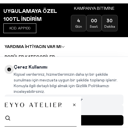
KAMPANYA BİTİMİNE
UYGULAMAYA ÖZEL
100TL İNDİRİM
4
00
30
Gün
Saat
Dakika
KOD: APP100
YARDIMA İHTİYACIN VAR MI
POPÜLER KATEGORİLER
TOPTAN SATIŞ
Çerez Kullanımı
DEĞİŞİM VE İADE TALEBİ
KARIYER
Kişisel verileriniz, hizmetlerimizin daha iyi bir şekilde
sunulması için mevzuata uygun bir şekilde toplanıp işlenir.
Konuyla ilgili detaylı bilgi almak için Gizlilik Politikamızı
INSTAGRAM
|
FACEBOOK
|
WHATSAPP
|
TIKTOK
inceleyebilirsiniz.
Çerezleri Özelleştir
Hepsini Reddet
Hepsini Kabul Et
MENÜ