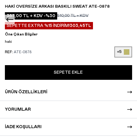
HAKI OVERSIZE ARKASI BASKILI SWEAT ATE-0878
357,00
TL + KDV
-%
30
510,00
TL + KDV
SEPETTE EXTRA %15 İNDİRİM!
303,45
TL
Öne Çıkan Bilgiler
haki
+5
REF:
ATE-0878
SEPETE EKLE
ÜRÜN ÖZELLIKLERI
YORUMLAR
İADE KOŞULLARI