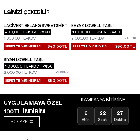
İLGİNİZİ ÇEKEBİLİR
LACIVERT BELANG SWEATSHIRT
BEYAZ LOWELL TAŞLI
YENI
YENI
400,00
TL+KDV
-%
60
SWEATSHIRT ATE-4516
1.000,00
TL+KDV
-%
50
1.000,00
TL+KDV
2.000,00
TL+KDV
+2 RENK
340,00
TL
850,00
TL
SEPETTE %15 İNDİRİM!
SEPETTE %15 İNDİRİM!
SIYAH LOWELL TAŞLI
YENI
SWEATSHIRT ATE-4514
1.000,00
TL+KDV
-%
50
2.000,00
TL+KDV
+2 RENK
850,00
TL
SEPETTE %15 İNDİRİM!
KAMPANYA BİTİMİNE
UYGULAMAYA ÖZEL
100TL İNDİRİM
6
22
27
Gün
Saat
Dakika
KOD: APP100