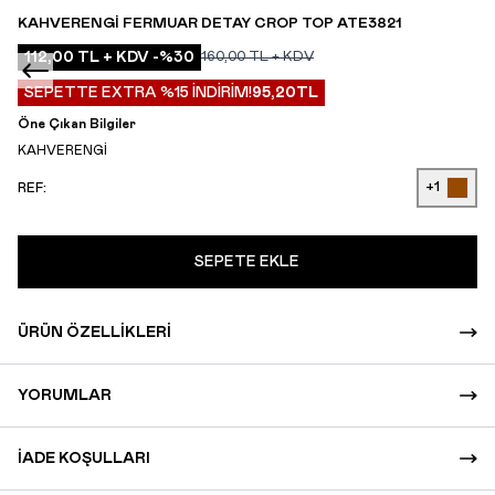
KAHVERENGI FERMUAR DETAY CROP TOP ATE3821
112,00
TL + KDV
-%
30
160,00
TL + KDV
SEPETTE EXTRA %15 İNDİRİM!
95,20
TL
Öne Çıkan Bilgiler
KAHVERENGİ
+1
REF:
SEPETE EKLE
ÜRÜN ÖZELLIKLERI
YORUMLAR
İADE KOŞULLARI