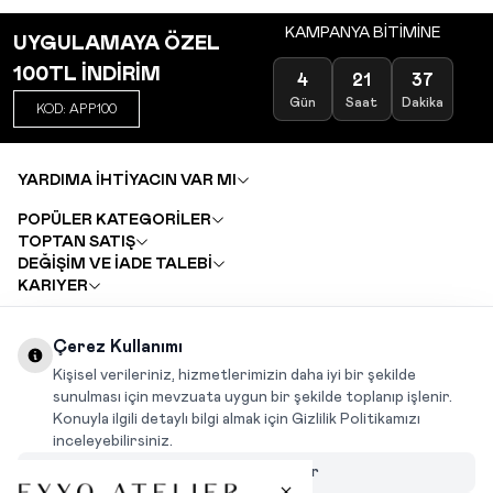
KAMPANYA BİTİMİNE
UYGULAMAYA ÖZEL
100TL İNDİRİM
4
21
37
Gün
Saat
Dakika
KOD: APP100
YARDIMA İHTİYACIN VAR MI
POPÜLER KATEGORİLER
TOPTAN SATIŞ
DEĞİŞİM VE İADE TALEBİ
KARIYER
Çerez Kullanımı
INSTAGRAM
|
FACEBOOK
|
WHATSAPP
|
TIKTOK
Kişisel verileriniz, hizmetlerimizin daha iyi bir şekilde
sunulması için mevzuata uygun bir şekilde toplanıp işlenir.
Konuyla ilgili detaylı bilgi almak için Gizlilik Politikamızı
inceleyebilirsiniz.
Çerezleri Özelleştir