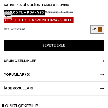
KAHVERENGI NOLION TAKIM ATE-2996
500,00
TL + KDV
-%
75
2.000,00
TL + KDV
SEPETTE EXTRA %15 İNDİRİM!
425,00
TL
+2
REF:
ATE-2996
SEPETE EKLE
ÜRÜN ÖZELLIKLERI
YORUMLAR (3)
İADE KOŞULLARI
İLGİNİZİ ÇEKEBİLİR