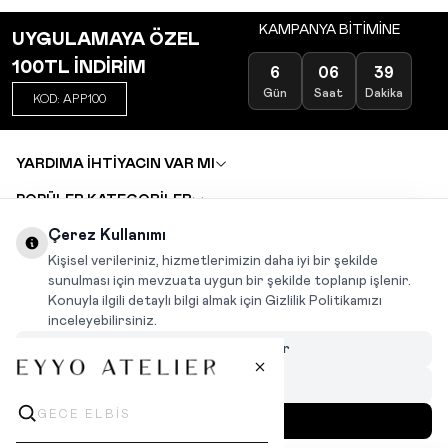
KAMPANYA BİTİMİNE
UYGULAMAYA ÖZEL
100TL İNDİRİM
6
06
39
Gün
Saat
Dakika
KOD: APP100
YARDIMA İHTİYACIN VAR MI
POPÜLER KATEGORİLER
TOPTAN SATIŞ
Çerez Kullanımı
DEĞİŞİM VE İADE TALEBİ
KARIYER
Kişisel verileriniz, hizmetlerimizin daha iyi bir şekilde
sunulması için mevzuata uygun bir şekilde toplanıp işlenir.
Konuyla ilgili detaylı bilgi almak için Gizlilik Politikamızı
INSTAGRAM
|
FACEBOOK
|
WHATSAPP
|
TIKTOK
inceleyebilirsiniz.
Çerezleri Özelleştir
Hepsini Reddet
Hepsini Kabul Et
MENÜ